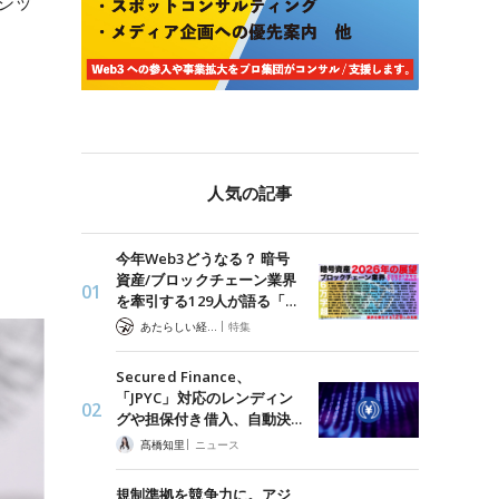
ジッ
人気の記事
今年Web3どうなる？ 暗号
資産/ブロックチェーン業界
を牽引する129人が語る「…
|
あたらしい経済 編集部
特集
Secured Finance、
「JPYC」対応のレンディン
グや担保付き借入、自動決…
|
髙橋知里
ニュース
規制準拠を競争力に。アジ