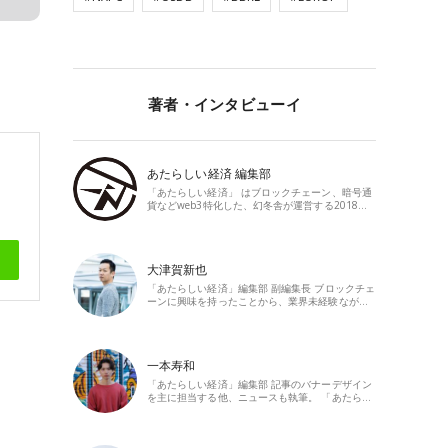
著者・インタビューイ
あたらしい経済 編集部
「あたらしい経済」 はブロックチェーン、暗号通
貨などweb3特化した、幻冬舎が運営する2018…
大津賀新也
「あたらしい経済」編集部 副編集長 ブロックチェ
ーンに興味を持ったことから、業界未経験なが…
一本寿和
「あたらしい経済」編集部 記事のバナーデザイン
を主に担当する他、ニュースも執筆。 「あたら…