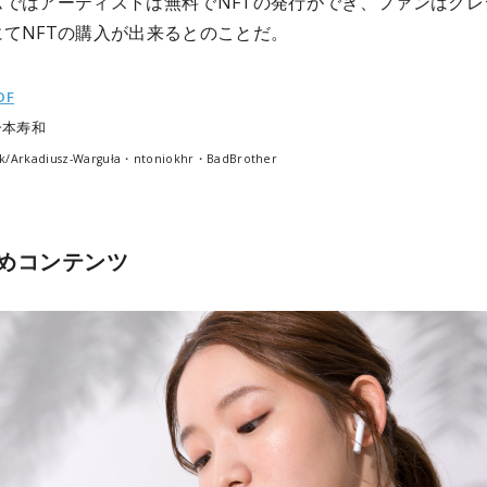
ムではアーティストは無料でNFTの発行ができ、ファンはクレ
にてNFTの購入が出来るとのことだ。
OF
一本寿和
k/Arkadiusz-Warguła・ntoniokhr・BadBrother
めコンテンツ