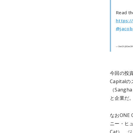
Read the
https:
@jacobc
— OneOf (@OneOf
今回の投資
Capita
（Sangh
と企業だ
なおONE
ニー・ヒュー
Cat）、