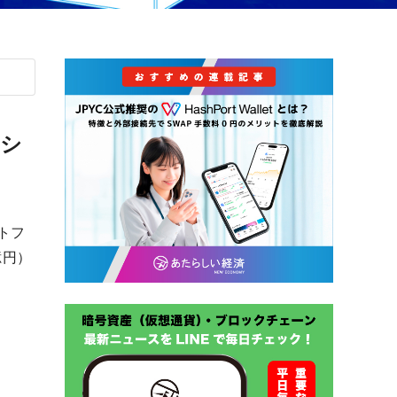
、シ
トフ
億円）