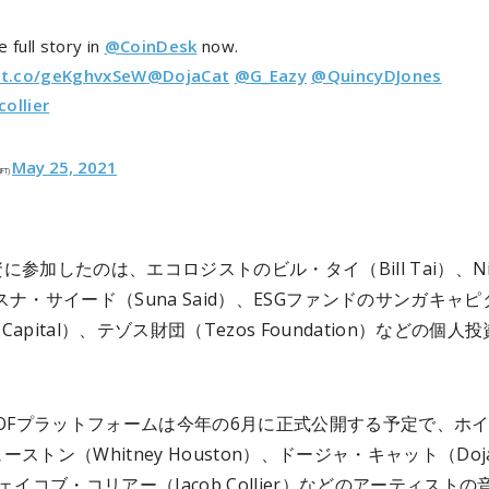
 full story in
@CoinDesk
now.
//t.co/geKghvxSeW
@DojaCat
@G_Eazy
@QuincyDJones
ollier
May 25, 2021
NFT)
に参加したのは、エコロジストのビル・タイ（Bill Tai）、Ni
lのスナ・サイード（Suna Said）、ESGファンドのサンガキャ
a Capital）、テゾス財団（Tezos Foundation）などの個人
。
 OFプラットフォームは今年の6月に正式公開する予定で、ホ
ストン（Whitney Houston）、ドージャ・キャット（Doj
ジェイコブ・コリアー（Jacob Collier）などのアーティストの