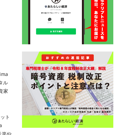
ma
ピタル
投資家
イット
a
音楽や