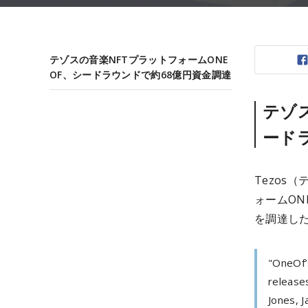
テゾスの音楽NFTプラットフォームONE
OF、シードラウンドで約68億円資金調達
テゾス
ード
Tezos
ォームON
を調達し
"OneOf’
release
Jones, J