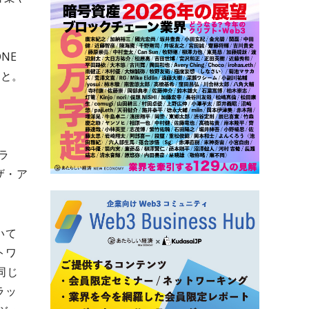
NE
こと。
ラ
・ザ・ア
いて
トワ
同じ
ラッ