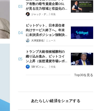
ア有数の暗号資産企業OSL
が見る注力領域と収益化の…
|
ジャック・デロン（Jack Derong）
特集
ビットゲット、日本居住者
向けサービス終了へ。年末
に未決済ポジション強制決…
|
大津賀新也
ニュース
トランプ大統領候補勝利の
織り込み進み、ビットコイ
ン上昇（仮想通貨市場レポ…
|
SBI VCトレード
特集
Top30を見る
あたらしい経済をシェアする