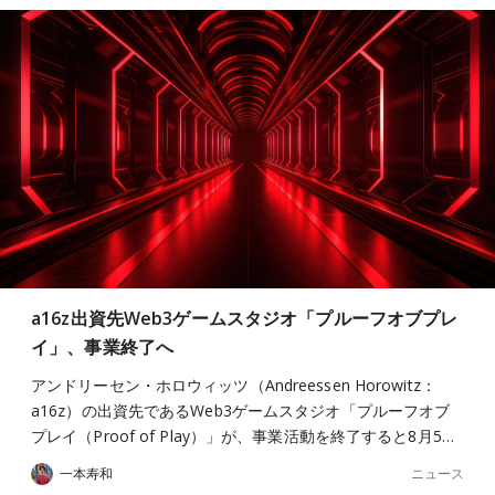
a16z出資先Web3ゲームスタジオ「プルーフオブプレ
イ」、事業終了へ
アンドリーセン・ホロウィッツ（Andreessen Horowitz：
a16z）の出資先であるWeb3ゲームスタジオ「プルーフオブ
プレイ（Proof of Play）」が、事業活動を終了すると8月5…
ニュース
一本寿和