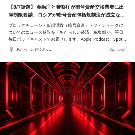
【8/7話題】 金融庁と警察庁が暗号資産交換業者に出
庫制限要請、ロシアが暗号資産包括規制法が成立な…
ブロックチェーン・仮想通貨（暗号資産）・フィンテックに
ついてのニュース解説を「あたらしい経済」編集部が、平日
毎日ポッドキャストでお届けします。Apple Podcast、Spot…
あたらしい経済ポッドキャスト
Sponsored