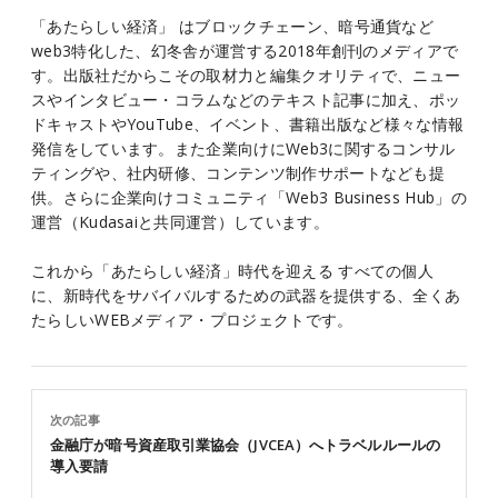
「あたらしい経済」 はブロックチェーン、暗号通貨など
web3特化した、幻冬舎が運営する2018年創刊のメディアで
す。出版社だからこその取材力と編集クオリティで、ニュー
スやインタビュー・コラムなどのテキスト記事に加え、ポッ
ドキャストやYouTube、イベント、書籍出版など様々な情報
発信をしています。また企業向けにWeb3に関するコンサル
ティングや、社内研修、コンテンツ制作サポートなども提
供。さらに企業向けコミュニティ「Web3 Business Hub」の
運営（Kudasaiと共同運営）しています。
これから「あたらしい経済」時代を迎える すべての個人
に、新時代をサバイバルするための武器を提供する、全くあ
たらしいWEBメディア・プロジェクトです。
次の記事
金融庁が暗号資産取引業協会（JVCEA）へトラベルルールの
導入要請