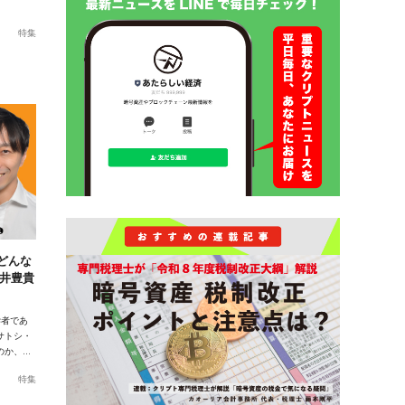
特集
どんな
坂井豊貴
学者であ
サトシ・
のか、…
特集