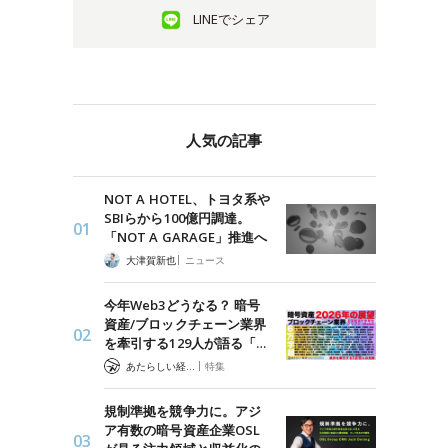
LINEでシェア
人気の記事
NOT A HOTEL、トヨタ系や
SBIらから100億円調達。
「NOT A GARAGE」推進へ
|
大津賀新也
ニュース
今年Web3どうなる？ 暗号
資産/ブロックチェーン業界
を牽引する129人が語る「…
|
あたらしい経済 編集部
特集
規制準拠を競争力に。アジ
ア有数の暗号資産企業OSL