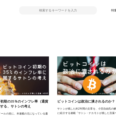
特
初期の35％のインフレ率（通貨
ビットコインは政治に潰されるのか？
関する、サトシの考え
サトシが残した約2年間の文章を、小宮自由氏の
に紹介する連載「サトシ・ナカモトが残した言葉
メールの前に、本連載の元になっている書