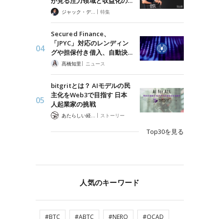
が見る注力領域と収益化の…
|
ジャック・デロン（Jack Derong）
特集
Secured Finance、
「JPYC」対応のレンディン
グや担保付き借入、自動決…
|
髙橋知里
ニュース
bitgritとは？ AIモデルの民
主化をWeb3で目指す 日本
人起業家の挑戦
|
あたらしい経済 編集部
ストーリー
Top30を見る
人気のキーワード
#BTC
#ABTC
#NERO
#QCAD