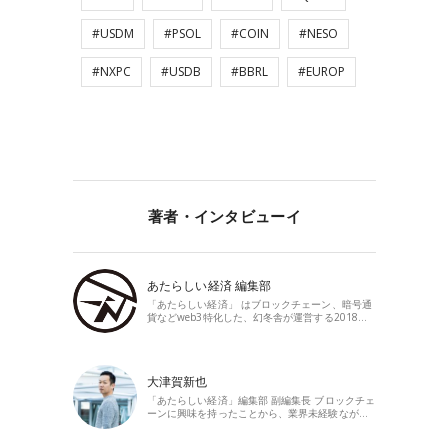
#USDM
#PSOL
#COIN
#NESO
#NXPC
#USDB
#BBRL
#EUROP
著者・インタビューイ
あたらしい経済 編集部
「あたらしい経済」 はブロックチェーン、暗号通
貨などweb3特化した、幻冬舎が運営する2018…
大津賀新也
「あたらしい経済」編集部 副編集長 ブロックチェ
ーンに興味を持ったことから、業界未経験なが…