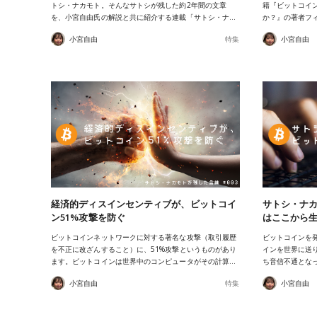
トシ・ナカモト。そんなサトシが残した約2年間の文章
籍『ビットコイ
を、小宮自由氏の解説と共に紹介する連載「サトシ・ナ…
か？』の著者フ
小宮自由
特集
小宮自由
経済的ディスインセンティブが、ビットコイ
サトシ・ナ
ン51%攻撃を防ぐ
はここから
ビットコインネットワークに対する著名な攻撃（取引履歴
ビットコインを
を不正に改ざんすること）に、51%攻撃というものがあり
インを世界に送
ます。ビットコインは世界中のコンピュータがその計算…
ち音信不通とな
小宮自由
特集
小宮自由