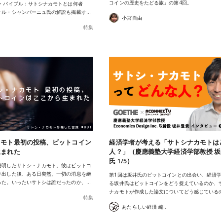
コインの歴史をたどる旅」の第4回。
ン バイブル：サトシナカモトとは何者
ィル・シャンパーニュ氏の解説も掲載す…
小宮自由
特集
カモト最初の投稿、ビットコイン
経済学者が考える「サトシナカモトは
生まれた
人？」（慶應義塾大学経済学部教授 
氏 1/5）
発明したサトシ・ナカモト。彼はビットコ
り出した後、ある日突然、一切の消息を絶
第1回は坂井氏のビットコインとの出会い、経済
った。いったいサトシは誰だったのか、…
る坂井氏はビットコインをどう捉えているのか、
ナカモトが作成した論文についてどう感じている
特集
あたらしい経済 編集部