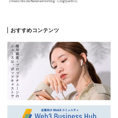
（imaes:iStocks/NatanaelGinting・LongQuattro）
おすすめコンテンツ