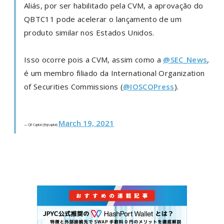
Aliás, por ser habilitado pela CVM, a aprovação do
QBTC11 pode acelerar o lançamento de um
produto similar nos Estados Unidos.
Isso ocorre pois a CVM, assim como a
@SEC_News
,
é um membro filiado da International Organization
of Securities Commissions (
@IOSCOPress
).
March 19, 2021
— QR Capital (@qrcapital)