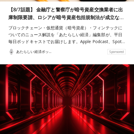
【8/7話題】 金融庁と警察庁が暗号資産交換業者に出
庫制限要請、ロシアが暗号資産包括規制法が成立な…
ブロックチェーン・仮想通貨（暗号資産）・フィンテックに
ついてのニュース解説を「あたらしい経済」編集部が、平日
毎日ポッドキャストでお届けします。Apple Podcast、Spot…
あたらしい経済ポッドキャスト
Sponsored