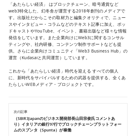
「あたらしい経済」 はブロックチェーン、暗号通貨など
web3特化した、幻冬舎が運営する2018年創刊のメディアで
す。出版社だからこその取材力と編集クオリティで、ニュー
スやインタビュー・コラムなどのテキスト記事に加え、ポッ
ドキャストやYouTube、イベント、書籍出版など様々な情報
発信をしています。また企業向けにWeb3に関するコンサル
ティングや、社内研修、コンテンツ制作サポートなども提
供。さらに企業向けコミュニティ「Web3 Business Hub」の
運営（Kudasaiと共同運営）しています。
これから「あたらしい経済」時代を迎える すべての個人
に、新時代をサバイバルするための武器を提供する、全くあ
たらしいWEBメディア・プロジェクトです。
次の記事
（SBIR3Japanのビジネス開発部長山田宗俊氏コメントあ
り）イタリアの銀行97行でブロックチェーンプラットフォー
ムのスプンタ（Spunta）が稼働