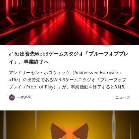
a16z出資先Web3ゲームスタジオ「プルーフオブプレ
イ」、事業終了へ
アンドリーセン・ホロウィッツ（Andreessen Horowitz：
a16z）の出資先であるWeb3ゲームスタジオ「プルーフオブ
プレイ（Proof of Play）」が、事業活動を終了すると8月5…
ニュース
一本寿和