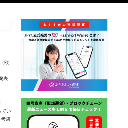
U（欧
に発表
l
ってい
を考慮