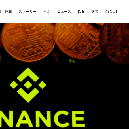
集・連載
ストーリー
学ぶ
ニュース
JOB
著者
ABOUT