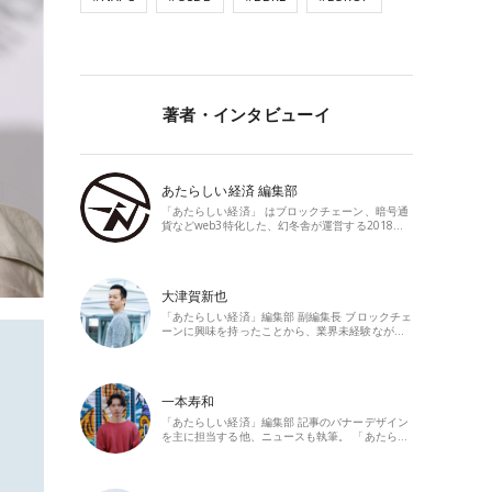
著者・インタビューイ
あたらしい経済 編集部
「あたらしい経済」 はブロックチェーン、暗号通
貨などweb3特化した、幻冬舎が運営する2018…
大津賀新也
「あたらしい経済」編集部 副編集長 ブロックチェ
ーンに興味を持ったことから、業界未経験なが…
一本寿和
「あたらしい経済」編集部 記事のバナーデザイン
を主に担当する他、ニュースも執筆。 「あたら…