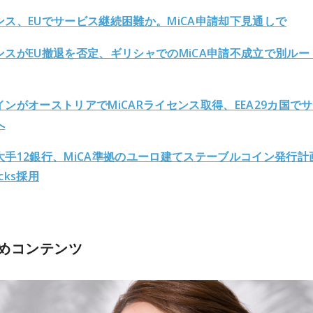
ンス、EUでサービス継続困難か。MiCA申請却下見通しで
ンスがEU撤退を否定、ギリシャでのMiCA申請不成立で別ルー
インがオーストリアでMiCARライセンス取得、EEA29カ国で
へ
大手12銀行、MiCA準拠のユーロ建てステーブルコイン発行計
ocks採用
めコンテンツ