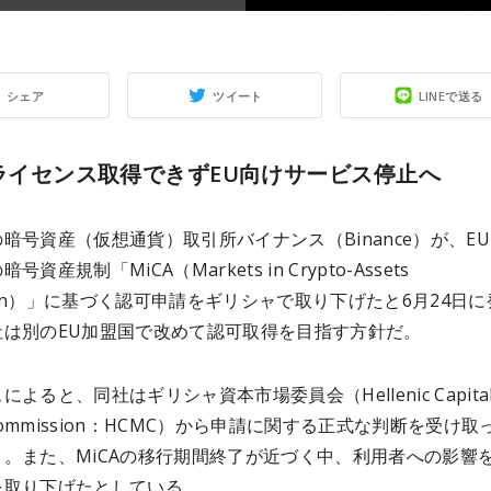
シェア
ツイート
LINEで送る
Aライセンス取得できずEU向けサービス停止へ
暗号資産（仮想通貨）取引所バイナンス（Binance）が、E
資産規制「MiCA（Markets in Crypto-Assets
ation）」に基づく認可申請をギリシャで取り下げたと6月24日
社は別のEU加盟国で改めて認可取得を目指す方針だ。
よると、同社はギリシャ資本市場委員会（Hellenic Capita
t Commission：HCMC）から申請に関する正式な判断を受け取
う。また、MiCAの移行期間終了が近づく中、利用者への影響
を取り下げたとしている。