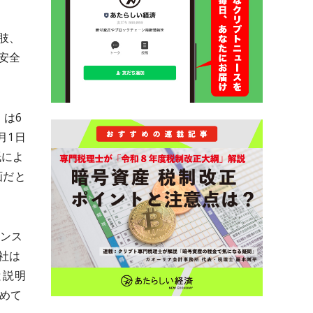
肢、
安全
」は6
月1日
紙によ
画だと
ランス
社は
と説明
めて