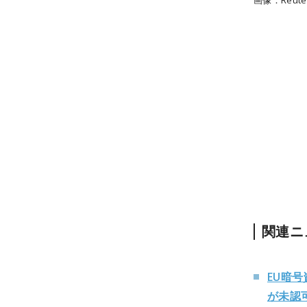
画像：Reute
関連ニ
EU暗号
が未認