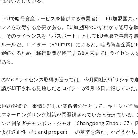
ではないとしている。
は、EUで暗号資産サービスを提供する事業者は、EU加盟国の
センスを取得する必要がある。EU加盟国のいずれかで認可を
は、そのライセンスを「パスポート」としてEU全域で事業を
ルールだ。ロイター（Reuters）によると、暗号資産企業は
を継続するため、移行期間が終了する6月末までにライセンス
がある。
スのMiCAライセンス取得を巡っては、今月同社がギリシャで
申請が却下される見通しだとロイターが6月16日に報じていた
は今回の報道で、事情に詳しい関係者の話として、ギリシャ当
はマネーロンダリング対策が問題視されていたと伝えている。
ンス創業者チャンポン・ジャオ（Changpeng Zhao：CZ）
よび適正性（fit and proper）」の基準を満たすかどうかも