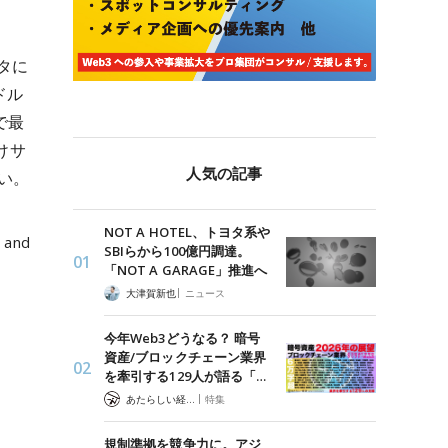
タに
ドル
で最
けサ
人気の記事
い。
NOT A HOTEL、トヨタ系や
e and
SBIらから100億円調達。
「NOT A GARAGE」推進へ
|
大津賀新也
ニュース
今年Web3どうなる？ 暗号
資産/ブロックチェーン業界
を牽引する129人が語る「…
|
あたらしい経済 編集部
特集
規制準拠を競争力に。アジ