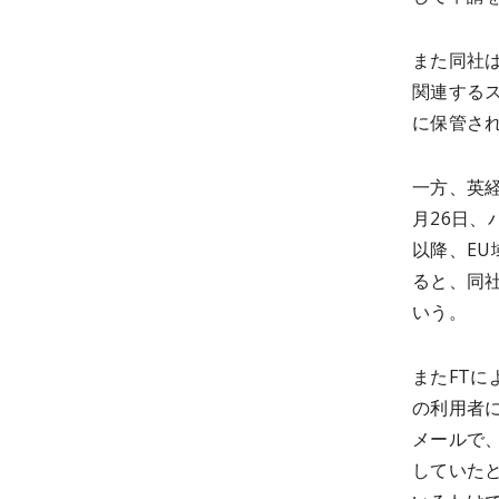
また同社
関連する
に保管さ
一方、英経済
月26日、
以降、E
ると、同
いう。
またFT
の利用者
メールで、
していた