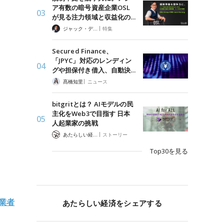
ア有数の暗号資産企業OSL
が見る注力領域と収益化の…
|
ジャック・デロン（Jack Derong）
特集
Secured Finance、
「JPYC」対応のレンディン
グや担保付き借入、自動決…
|
髙橋知里
ニュース
bitgritとは？ AIモデルの民
主化をWeb3で目指す 日本
人起業家の挑戦
|
あたらしい経済 編集部
ストーリー
Top30を見る
事業者
あたらしい経済をシェアする