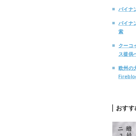
バイナ
バイナ
索
クーコ
ス提供
欧州の
Firebl
おすす