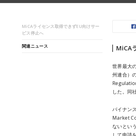
MiCAライセンス取得できずEU向けサー
ビス停止へ
関連ニュース
MiC
世界最大の
州連合）の暗号
Regul
した。同
バイナンスに
Marke
ないとい
して申請