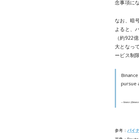
念事項に
なお、暗号
よると、バ
（約92
大となって
ービス制
Binance 
pursue 
— Binance (@binanc
参考：
バイ