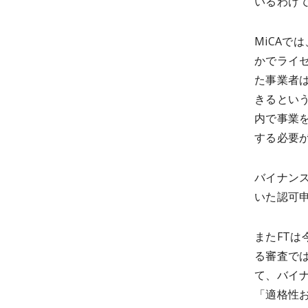
いるわけ
MiCAで
かでライ
た事業者
きるという
内で事業
する必要
バイナン
いた認可
またFT
る審査で
て、バイナ
「適格性お