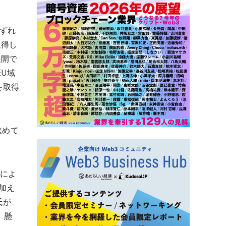
いずれ
取得し
展開で
EU域
を取得
進めて
。
局によ
加え
氏が
、懸