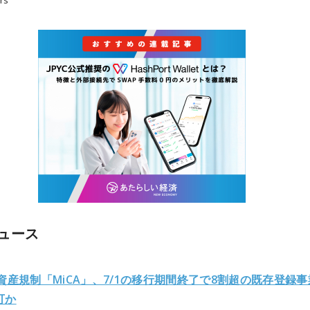
rs
ュース
資産規制「MiCA」、7/1の移行期間終了で8割超の既存登録
可か