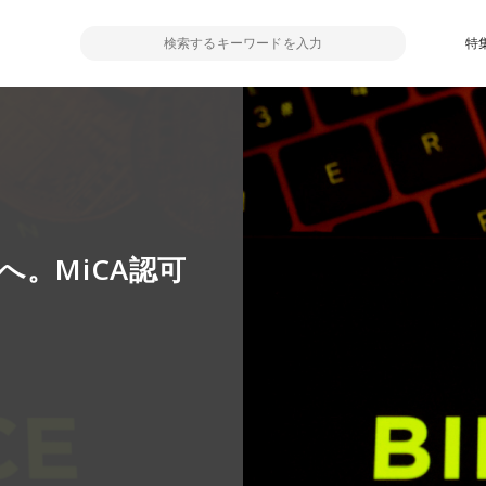
特
。MiCA認可