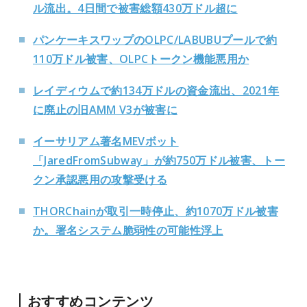
ル流出。4日間で被害総額430万ドル超に
パンケーキスワップのOLPC/LABUBUプールで約
110万ドル被害、OLPCトークン機能悪用か
レイディウムで約134万ドルの資金流出、2021年
に廃止の旧AMM V3が被害に
イーサリアム著名MEVボット
「JaredFromSubway」が約750万ドル被害、トー
クン承認悪用の攻撃受ける
THORChainが取引一時停止、約1070万ドル被害
か。署名システム脆弱性の可能性浮上
おすすめコンテンツ