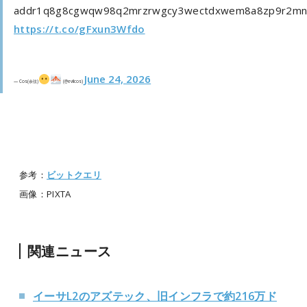
addr1q8g8cgwqw98q2mrzrwgcy3wectdxwem8a8zp9r2mn6
https://t.co/gFxun3Wfdo
June 24, 2026
— Cos(余弦)
(@evilcos)
参考：
ビットクエリ
画像：PIXTA
関連ニュース
イーサL2のアズテック、旧インフラで約216万ド