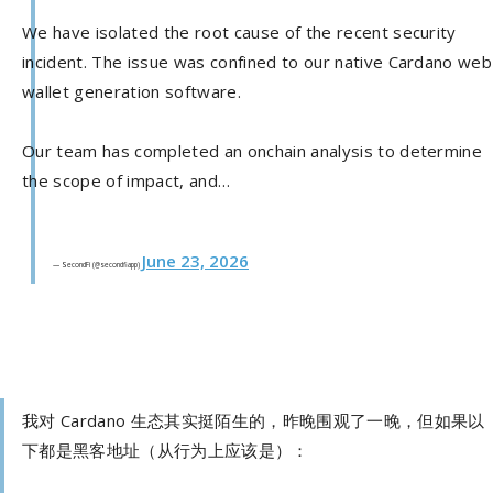
We have isolated the root cause of the recent security
incident. The issue was confined to our native Cardano web
wallet generation software.
Our team has completed an onchain analysis to determine
the scope of impact, and…
June 23, 2026
— SecondFi (@secondfiapp)
我对 Cardano 生态其实挺陌生的，昨晚围观了一晚，但如果以
下都是黑客地址（从行为上应该是）：