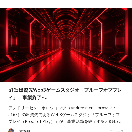
a16z出資先Web3ゲームスタジオ「プルーフオブプレ
イ」、事業終了へ
アンドリーセン・ホロウィッツ（Andreessen Horowitz：
a16z）の出資先であるWeb3ゲームスタジオ「プルーフオブ
プレイ（Proof of Play）」が、事業活動を終了すると8月5…
ニュース
一本寿和