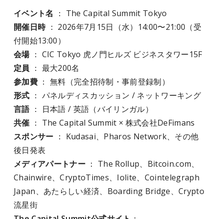
イベント名
： The Capital Summit Tokyo
開催日時
： 2026年7月15日（水）14:00〜21:00（受
付開始13:00）
会場
： CIC Tokyo 虎ノ門ヒルズ ビジネスタワー15F
定員
： 最大200名
参加費
： 無料（完全招待制・事前登録制）
形式
： パネルディスカッション / ネットワーキング
言語
： 日本語 / 英語（バイリンガル）
共催
： The Capital Summit × 株式会社DeFimans
スポンサー
： Kudasai、Pharos Network、その他
後日発表
メディアパートナー
： The Rollup、Bitcoin.com、
Chainwire、CryptoTimes、Iolite、Cointelegraph
Japan、あたらしい経済、Boarding Bridge、Crypto
流星街
The Capital Summit公式サイト
：