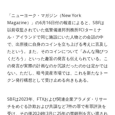
「ニューヨーク・マガジン（New York
Magazine）」の6月16日付の報道によると、SBFは
以前収監されていた低警備連邦刑務所FCIターミナ
ル・アイランドで同じ施設にいた人物との会話の中
で、出所後に自身のコインを立ち上げる考えに言及し
たという。また、そのコインについて「みんな飛びつ
くだろう」といった趣旨の発言も伝えられている。こ
の発言が実際の計画なのか冗談だったのかは定かでは
ない。ただし、暗号資産市場では、これを新たなトー
クン発行構想として受け止める向きもある。
SBFは2023年、FTXおよび関連企業アラメダ・リサー
チをめぐる詐欺および共謀など7件の罪で有罪評決を
受け、その後2024年3月に25年の禁錮刑を言い渡され