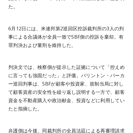
た。
6月12日には、米連邦第2巡回区控訴裁判所の3人の判
事による合議体が全員一致でSBF側の控訴を棄却。有
罪判決および量刑を維持した。
判決文では、検察側が提示した証拠について「控えめ
に言っても強固だった」と評価。バリントン・パーカ
ー巡回判事は、SBFが顧客や投資家、規制当局に対し
て顧客資産の安全性を繰り返し説明する一方で、顧客
資金を不動産購入や政治献金、投資などに利用してい
たと指摘した。
弁護側は今後、同裁判所の全員法廷による再審理請求