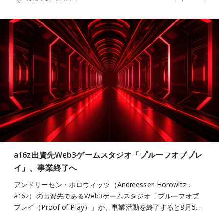
a16z出資先Web3ゲームスタジオ「プルーフオブプレ
イ」、事業終了へ
アンドリーセン・ホロウィッツ（Andreessen Horowitz：
a16z）の出資先であるWeb3ゲームスタジオ「プルーフオブ
プレイ（Proof of Play）」が、事業活動を終了すると8月5…