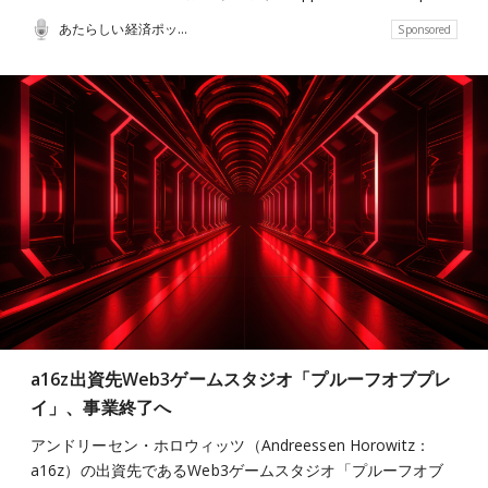
あたらしい経済ポッドキャスト
Sponsored
a16z出資先Web3ゲームスタジオ「プルーフオブプレ
イ」、事業終了へ
アンドリーセン・ホロウィッツ（Andreessen Horowitz：
a16z）の出資先であるWeb3ゲームスタジオ「プルーフオブ