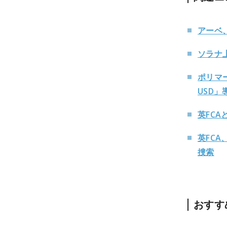
アーベ
ソラナ
ポリマー
USD」
英FC
英FC
捜索
おすす