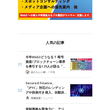
人気の記事
今年Web3どうなる？ 暗号
資産/ブロックチェーン業界
を牽引する129人が語る「…
|
あたらしい経済 編集部
特集
Secured Finance、
「JPYC」対応のレンディン
グや担保付き借入、自動決…
|
髙橋知里
ニュース
規制準拠を競争力に。アジ