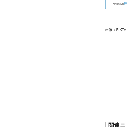
M
— Aave (@aave)
画像：PIXTA
関連ニ