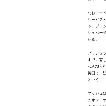
なおアー
サービスと
下、プッ
シュバー
たる。
プッシュ
すでに有
FCAの
英国で、
という。
プッシュ
のオン・