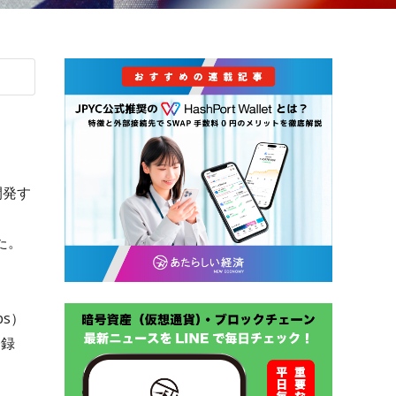
開発す
た。
s）
登録