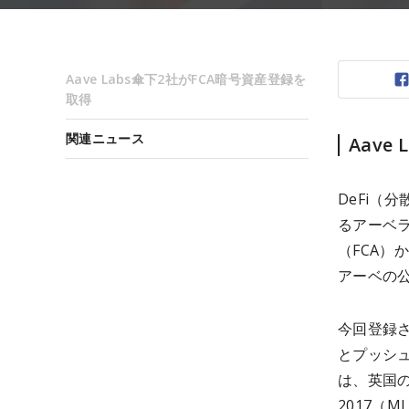
Aave Labs傘下2社がFCA暗号資産登録を
取得
関連ニュース
Aave
DeFi（
るアーベラ
（FCA
アーベの公
今回登録さ
とプッシュバ
は、英国
2017（