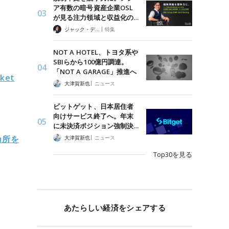
ア有数の暗号資産企業OSL
が見る注力領域と収益化の…
|
ジャック・デロン（Jack Derong）
特集
NOT A HOTEL、トヨタ系や
SBIらから100億円調達。
「NOT A GARAGE」推進へ
et
|
大津賀新也
ニュース
ビットゲット、日本居住者
向けサービス終了へ。年末
に未決済ポジション強制決…
|
カ所を
大津賀新也
ニュース
Top30を見る
あたらしい経済をシェアする