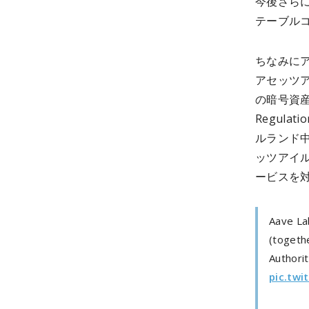
今後さら
テーブル
ちなみにア
アセッツアイ
の暗号資産市場
Regul
ルランド
ッツアイ
ービスを
Aave La
(togeth
Authorit
pic.tw