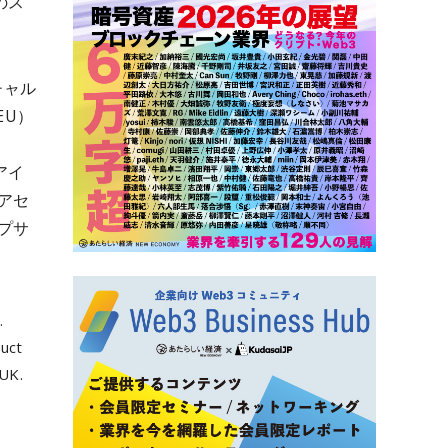
のス
チャル
EU）
アイ
アセ
プサ
.
duct
 UK.