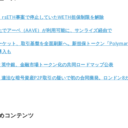
、rsETH事案で停止していたWETH担保制限を解除
上でアーベ（AAVE）が利用可能に、サンライズ経由で
ケット、取引基盤を全面刷新へ。新担保トークン「Polymark
導入も
Aと英中銀、金融市場トークン化の共同ロードマップ公表
A、違法な暗号資産P2P取引の疑いで初の合同摘発。ロンドン8
めコンテンツ