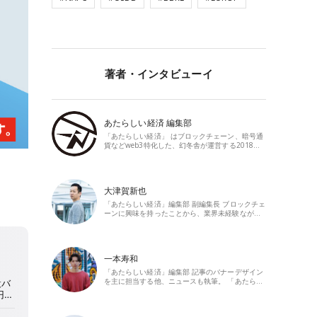
著者・インタビューイ
あたらしい経済 編集部
「あたらしい経済」 はブロックチェーン、暗号通
貨などweb3特化した、幻冬舎が運営する2018…
大津賀新也
「あたらしい経済」編集部 副編集長 ブロックチェ
ーンに興味を持ったことから、業界未経験なが…
一本寿和
「あたらしい経済」編集部 記事のバナーデザイン
を主に担当する他、ニュースも執筆。 「あたら…