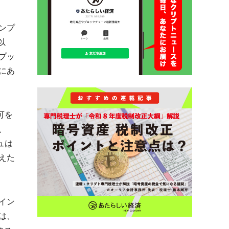
ンプ
以
プッ
にあ
可を
、
ュは
えた
イン
は、