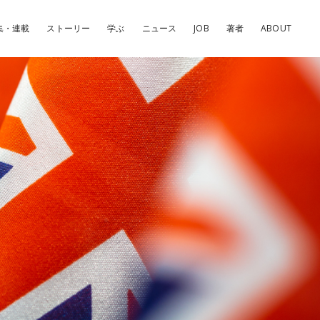
集・連載
ストーリー
学ぶ
ニュース
JOB
著者
ABOUT