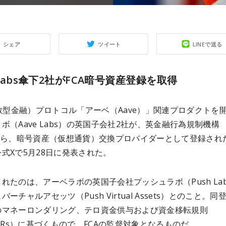
シェア
ツイート
LINEで送る
 Labs傘下2社がFCA暗号資産登録を取得
分散型金融）プロトコル「アーベ（Aave）」関連プロダクトを
ボ（Aave Labs）の英国子会社2社が、英金融行為規制機構
）から、暗号資産（仮想通貨）交換プロバイダーとして登録され
式Xで5月28日に発表された。
れたのは、アーベラボの英国子会社プッシュラボ（Push Lab
ーチャルアセッツ（Push Virtual Assets）とのこと。同
のマネーロンダリング、テロ資金供与および資金移転規則
MLRs）に基づくもので、FCAの監督対象となるものだ。