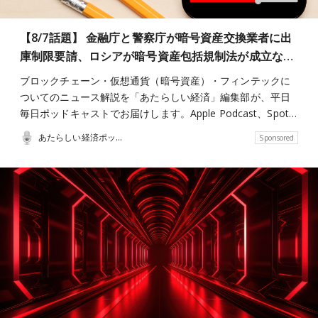
【8/7話題】 金融庁と警察庁が暗号資産交換業者に出
庫制限要請、ロシアが暗号資産包括規制法が成立な…
ブロックチェーン・仮想通貨（暗号資産）・フィンテックに
ついてのニュース解説を「あたらしい経済」編集部が、平日
毎日ポッドキャストでお届けします。Apple Podcast、Spot…
あたらしい経済ポッドキャスト
Sponsored