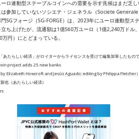
ユーロ連動型ステーブルコインへの需要を示す兆候はまだ乏し
は参加していないソシエテ・ジェネラル（Societe General
門SGフォージ（SG-FORGE）は、2023年にユーロ連動型ス
立ち上げたが、流通額は1億560万ユーロ（1億2,240万ドル
,600万円）にとどまっている。
は「あたらしい経済」がロイターからライセンスを受けて編集加筆したもの
coin project adds 25 new banks
by Elizabeth Howcroft and Jesús Aguado; editing by Philippa Fletcher
賀新也（あたらしい経済）
rs