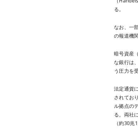
（Hand
る。
なお、一
の報道機
暗号資産
な銀行は
う圧力を
法定通貨
されてお
ル拠点のテ
る。両社に
（約30兆1