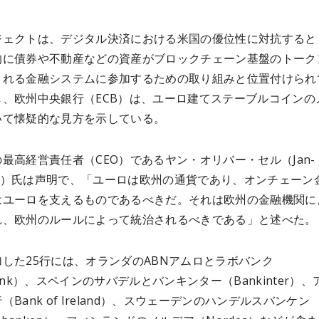
ジェクトは、デジタル決済における米国の優位性に対抗すると
的に債券や不動産などの資産がブロックチェーン基盤のトーク
される金融システムに参加するための取り組みと位置付けられ
し、欧州中央銀行（ECB）は、ユーロ建てステーブルコインの
いて懐疑的な見方を示している。
最高経営責任者（CEO）であるヤン・オリバー・セル（Jan-
r Sell）氏は声明で、「ユーロは欧州の通貨であり、オンチェーン
はユーロを支えるものであるべきだ。それは欧州の金融機関に
れ、欧州のルールによって統治されるべきである」と述べた。
した25行には、オランダのABNアムロとラボバンク
bank）、スペインのサバデルとバンキンター（Bankinter）、
（Bank of Ireland）、スウェーデンのハンデルスバンケン