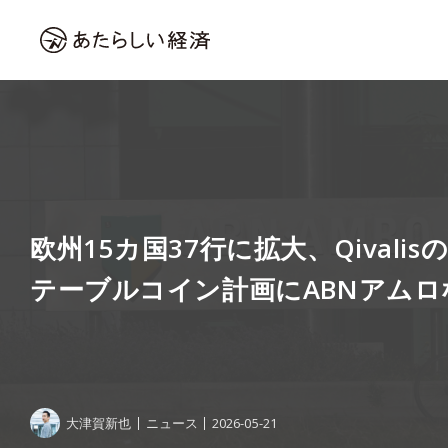
欧州15カ国37行に拡大、Qivali
テーブルコイン計画にABNアムロ
大津賀新也
ニュース
2026-05-21