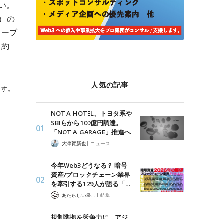
い。
e）の
テーブ
、約
人気の記事
です。
NOT A HOTEL、トヨタ系や
）
SBIらから100億円調達。
「NOT A GARAGE」推進へ
|
大津賀新也
ニュース
今年Web3どうなる？ 暗号
資産/ブロックチェーン業界
を牽引する129人が語る「…
|
あたらしい経済 編集部
特集
規制準拠を競争力に。アジ