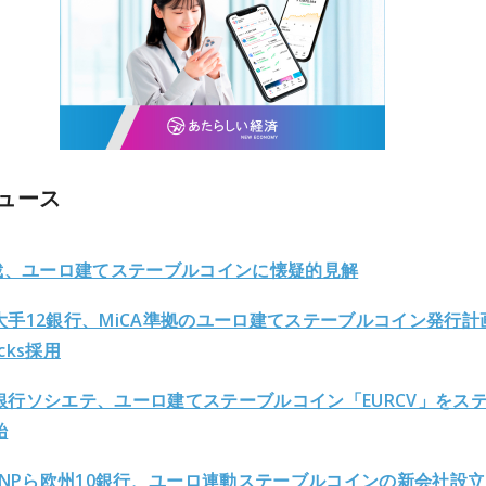
ュース
総裁、ユーロ建てステーブルコインに懐疑的見解
大手12銀行、MiCA準拠のユーロ建てステーブルコイン発行計
ocks採用
銀行ソシエテ、ユーロ建てステーブルコイン「EURCV」をス
始
やBNPら欧州10銀行、ユーロ連動ステーブルコインの新会社設立