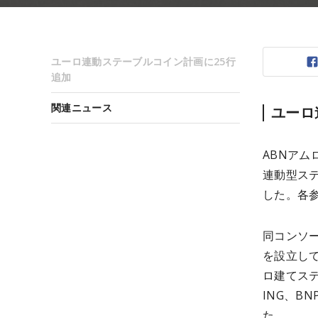
ユーロ連動ステーブルコイン計画に25行
追加
関連ニュース
ユーロ
ABNアム
連動型ス
した。各参
同コンソー
を設立して
ロ建てス
ING、BN
た。