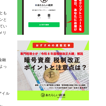
とも
ンと
てい
メリ
金融
よっ
アイル