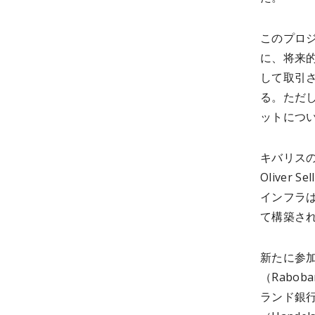
このプロ
に、将来
して取引
る。ただ
ットにつ
キバリスの
Olive
インフラ
て構築さ
新たに参加
（Rabo
ランド銀行