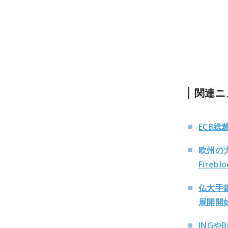
関連ニ
ECB
欧州の
Firebl
仏大手
展開開
ING