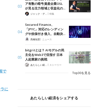
ア有数の暗号資産企業OSL
が見る注力領域と収益化の…
|
ジャック・デロン（Jack Derong）
特集
Secured Finance、
「JPYC」対応のレンディン
グや担保付き借入、自動決…
|
髙橋知里
ニュース
bitgritとは？ AIモデルの民
主化をWeb3で目指す 日本
人起業家の挑戦
|
あたらしい経済 編集部
ストーリー
画で
Top30を見る
テラに
あたらしい経済をシェアする