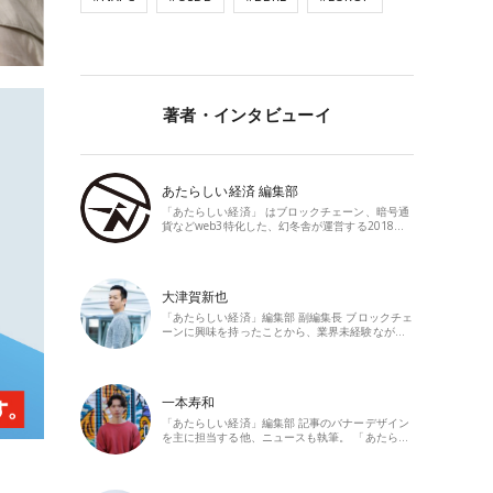
著者・インタビューイ
あたらしい経済 編集部
「あたらしい経済」 はブロックチェーン、暗号通
貨などweb3特化した、幻冬舎が運営する2018…
大津賀新也
「あたらしい経済」編集部 副編集長 ブロックチェ
ーンに興味を持ったことから、業界未経験なが…
一本寿和
「あたらしい経済」編集部 記事のバナーデザイン
を主に担当する他、ニュースも執筆。 「あたら…