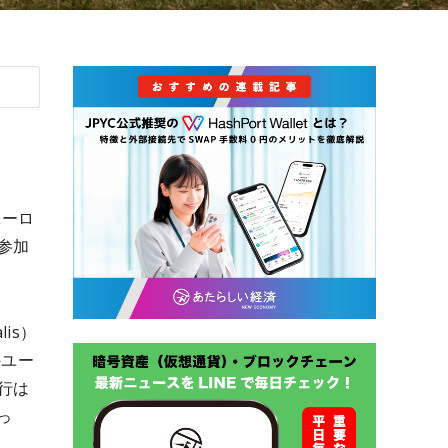
ユーロ
参加
is）
のユー
行は
っ