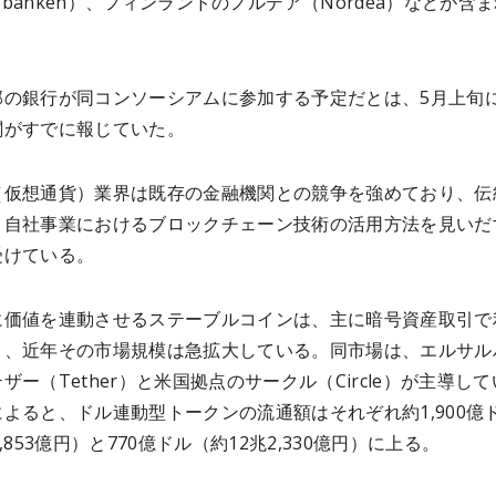
elsbanken）、フィンランドのノルデア（Nordea）などが含
部の銀行が同コンソーシアムに参加する予定だとは、5月上旬
関がすでに報じていた。
（仮想通貨）業界は既存の金融機関との競争を強めており、伝
、自社事業におけるブロックチェーン技術の活用方法を見いだ
受けている。
に価値を連動させるステーブルコインは、主に暗号資産取引で
り、近年その市場規模は急拡大している。同市場は、エルサル
ザー（Tether）と米国拠点のサークル（Circle）が主導して
よると、ドル連動型トークンの流通額はそれぞれ約1,900億
,853億円）と770億ドル（約12兆2,330億円）に上る。