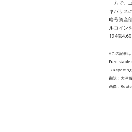
一方で、
キバリスに
暗号資産部
ルコインを
194億4
※この記事
Euro stable
（Reporting 
翻訳：大津
画像：Reute