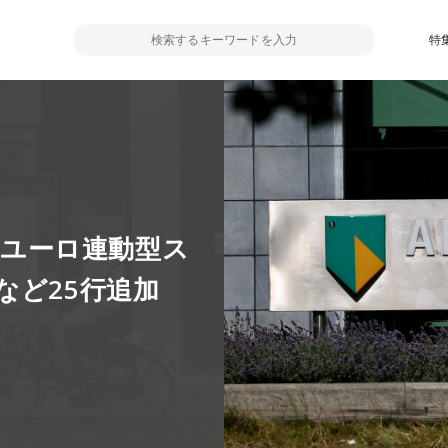
特
sのユーロ連動型ス
など25行追加