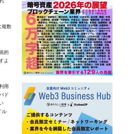
まれ
に複数
統的
すよ
利用
バド
い
ドル