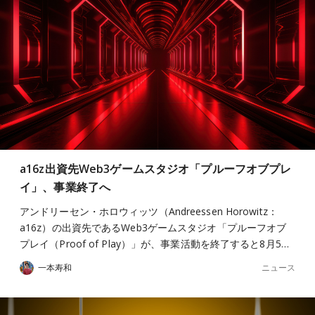
a16z出資先Web3ゲームスタジオ「プルーフオブプレ
イ」、事業終了へ
アンドリーセン・ホロウィッツ（Andreessen Horowitz：
a16z）の出資先であるWeb3ゲームスタジオ「プルーフオブ
プレイ（Proof of Play）」が、事業活動を終了すると8月5…
ニュース
一本寿和