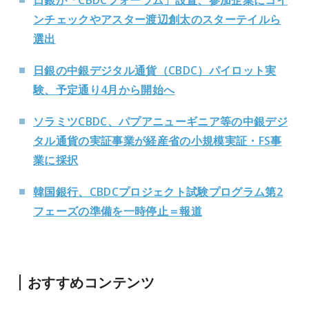
日銀が「CBDCフォーラム」設置、参加企業にコイ
ンチェックやアスター渡辺創太のスターテイルら
選出
日銀の中銀デジタル通貨（CBDC）パイロット実
験、予定通り4月から開始へ
ソラミツCBDC、パプアニューギニア等の中銀デジ
タル通貨の実証事業が経産省の小規模実証・FS事
業に採択
韓国銀行、CBDCプロジェクト試験プログラム第2
フェーズの準備を一時停止＝報道
おすすめコンテンツ