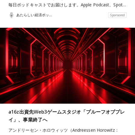
毎日ポッドキャストでお届けします。Apple Podcast、Spot…
あたらしい経済ポッドキャスト
Sponsored
a16z出資先Web3ゲームスタジオ「プルーフオブプレ
イ」、事業終了へ
アンドリーセン・ホロウィッツ（Andreessen Horowitz：