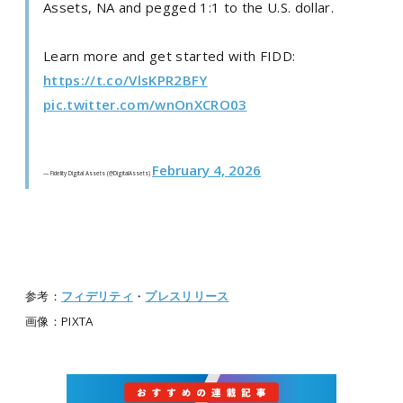
Assets, NA and pegged 1:1 to the U.S. dollar.
Learn more and get started with FIDD:
https://t.co/VlsKPR2BFY
pic.twitter.com/wnOnXCRO03
February 4, 2026
— Fidelity Digital Assets (@DigitalAssets)
参考：
フィデリティ
・
プレスリリース
画像：PIXTA