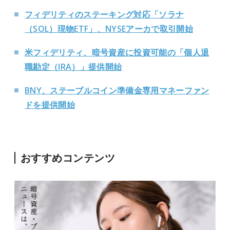
フィデリティのステーキング対応「ソラナ
（SOL）現物ETF」、NYSEアーカで取引開始
米フィデリティ、暗号資産に投資可能の「個人退
職勘定（IRA）」提供開始
BNY、ステーブルコイン準備金専用マネーファン
ドを提供開始
おすすめコンテンツ