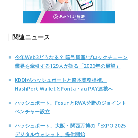
関連ニュース
今年Web3どうなる？ 暗号資産/ブロックチェーン
業界を牽引する129人が語る「2026年の展望」
KDDIがハッシュポートと資本業務提携、
HashPort WalletとPonta・au PAY連携へ
ハッシュポート、FosunとRWA分野のジョイント
ベンチャー設立
ハッシュポート、大阪・関西万博の「EXPO 2025
デジタルウォレット」提供開始