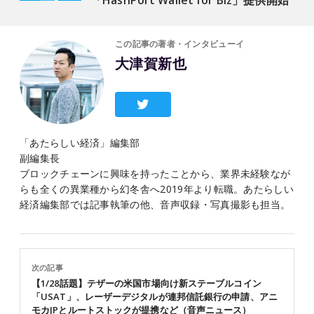
「HashPort Wallet for Biz」提供開始
この記事の著者・インタビューイ
大津賀新也
「あたらしい経済」編集部
副編集長
ブロックチェーンに興味を持ったことから、業界未経験なが
らも全くの異業種から幻冬舎へ2019年より転職。あたらしい
経済編集部では記事執筆の他、音声収録・写真撮影も担当。
次の記事
【1/28話題】テザーの米国市場向け新ステーブルコイン
「USAT」、レーザーデジタルが連邦信託銀行の申請、アニ
モカJPとルートストックが提携など（音声ニュース）