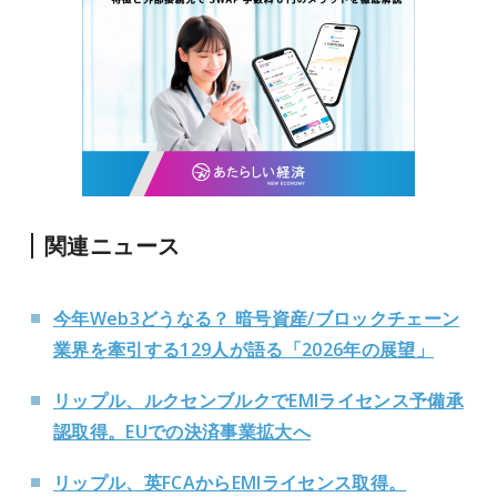
関連ニュース
今年Web3どうなる？ 暗号資産/ブロックチェーン
業界を牽引する129人が語る「2026年の展望」
リップル、ルクセンブルクでEMIライセンス予備承
認取得。EUでの決済事業拡大へ
リップル、英FCAからEMIライセンス取得。