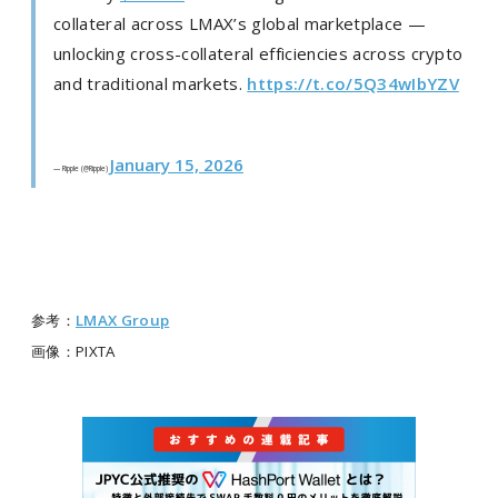
collateral across LMAX’s global marketplace —
unlocking cross-collateral efficiencies across crypto
and traditional markets.
https://t.co/5Q34wIbYZV
January 15, 2026
— Ripple (@Ripple)
参考：
LMAX Group
画像：PIXTA