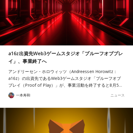
a16z出資先Web3ゲームスタジオ「プルーフオブプレ
イ」、事業終了へ
アンドリーセン・ホロウィッツ（Andreessen Horowitz：
a16z）の出資先であるWeb3ゲームスタジオ「プルーフオブ
プレイ（Proof of Play）」が、事業活動を終了すると8月5…
ニュース
一本寿和