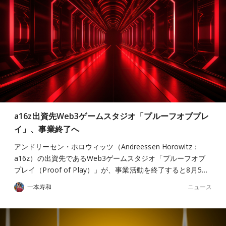
a16z出資先Web3ゲームスタジオ「プルーフオブプレ
イ」、事業終了へ
アンドリーセン・ホロウィッツ（Andreessen Horowitz：
a16z）の出資先であるWeb3ゲームスタジオ「プルーフオブ
プレイ（Proof of Play）」が、事業活動を終了すると8月5…
ニュース
一本寿和