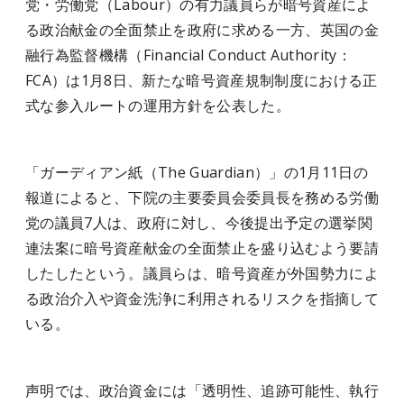
党・労働党（Labour）の有力議員らが暗号資産によ
る政治献金の全面禁止を政府に求める一方、英国の金
融行為監督機構（Financial Conduct Authority：
FCA）は1月8日、新たな暗号資産規制制度における正
式な参入ルートの運用方針を公表した。
「ガーディアン紙（The Guardian）」の1月11日の
報道によると、下院の主要委員会委員長を務める労働
党の議員7人は、政府に対し、今後提出予定の選挙関
連法案に暗号資産献金の全面禁止を盛り込むよう要請
したしたという。議員らは、暗号資産が外国勢力によ
る政治介入や資金洗浄に利用されるリスクを指摘して
いる。
声明では、政治資金には「透明性、追跡可能性、執行