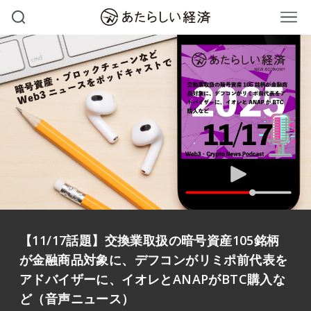
【11/17話題】交換業取扱の暗号資産105銘柄
が金融商品対象に、デフコンがリミポ前代表を
アドバイザーに、イオレとANAPがBTC購入な
ど（音声ニュース）