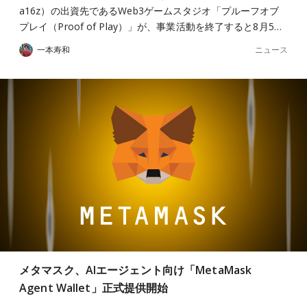
a16z）の出資先であるWeb3ゲームスタジオ「プルーフオブ
プレイ（Proof of Play）」が、事業活動を終了すると8月5…
ニュース
一本寿和
メタマスク、AIエージェント向け「MetaMask
Agent Wallet」正式提供開始