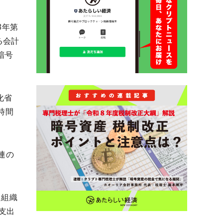
3年第
る会計
暗号
化省
た時間
連の
た組織
支出