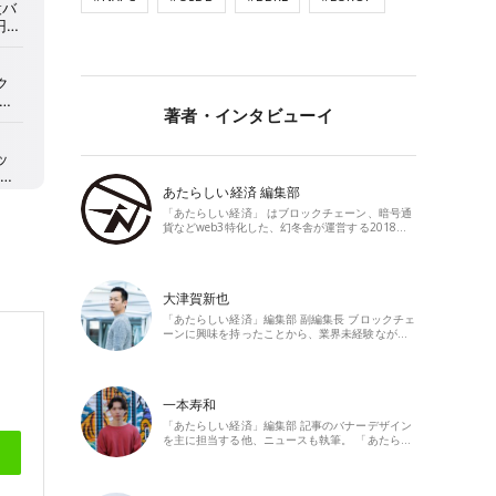
著者・インタビューイ
あたらしい経済 編集部
「あたらしい経済」 はブロックチェーン、暗号通
貨などweb3特化した、幻冬舎が運営する2018…
大津賀新也
「あたらしい経済」編集部 副編集長 ブロックチェ
ーンに興味を持ったことから、業界未経験なが…
一本寿和
「あたらしい経済」編集部 記事のバナーデザイン
を主に担当する他、ニュースも執筆。 「あたら…