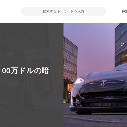
特
100万ドルの暗