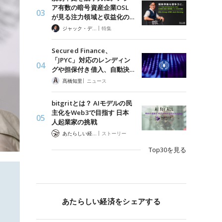
ア有数の暗号資産企業OSL
が見る注力領域と収益化の…
|
ジャック・デロン（Jack Derong）
特集
Secured Finance、
「JPYC」対応のレンディン
グや担保付き借入、自動決…
|
髙橋知里
ニュース
bitgritとは？ AIモデルの民
主化をWeb3で目指す 日本
人起業家の挑戦
|
あたらしい経済 編集部
ストーリー
Top30を見る
あたらしい経済をシェアする