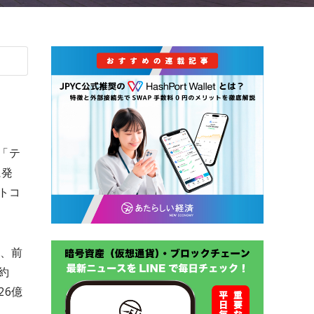
ー「テ
に発
トコ
で、前
約
26億