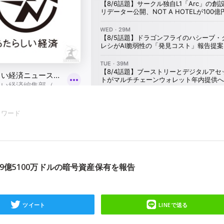
ーワード
億5100万ドルの暗号資産保有を報告
ツイート
LINEで送る