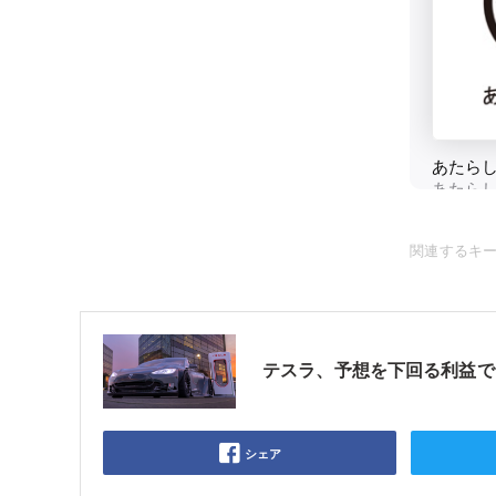
関連するキ
テスラ、予想を下回る利益で9
シェア