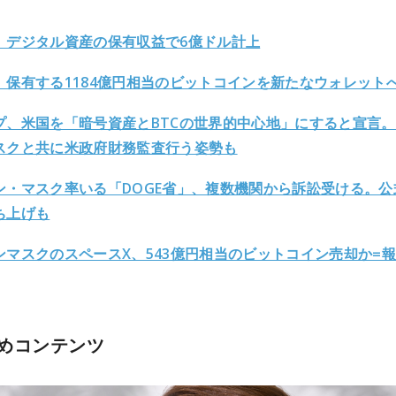
、デジタル資産の保有収益で6億ドル計上
、保有する1184億円相当のビットコインを新たなウォレット
プ、米国を「暗号資産とBTCの世界的中心地」にすると宣言
スクと共に米政府財務監査行う姿勢も
ン・マスク率いる「DOGE省」、複数機関から訴訟受ける。公
ち上げも
ンマスクのスペースX、543億円相当のビットコイン売却か=
めコンテンツ