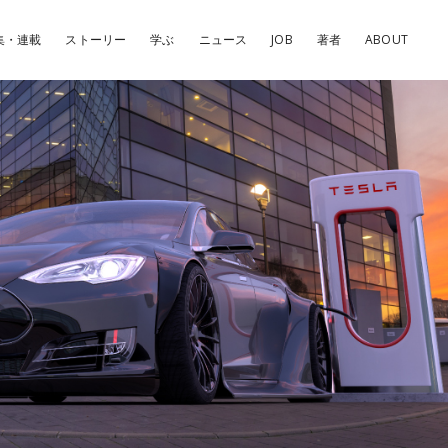
集・連載
ストーリー
学ぶ
ニュース
JOB
著者
ABOUT