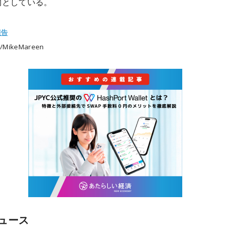
的としている。
報告
/MikeMareen
ュース