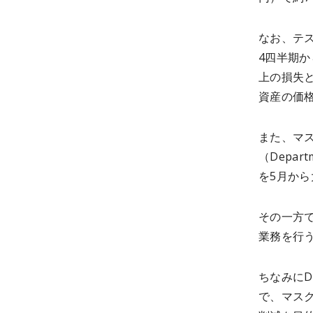
なお、テス
4四半期
上の損失と
資産の価
また、マ
（Depart
を5月か
その一方で
業務を行
ちなみにD
で、マス