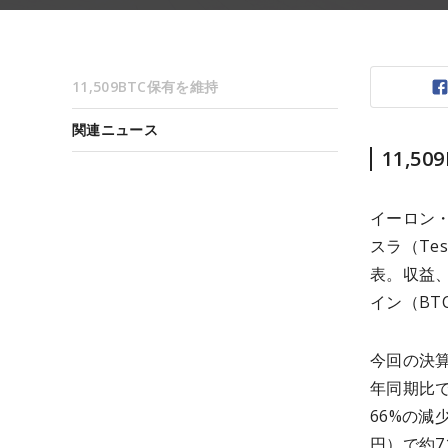
11,509BTC保有を維持
関連ニュース
11,5
イーロン・
スラ（Te
表。収益
イン（B
今回の決算
年同期比で
66%の減
円）で約