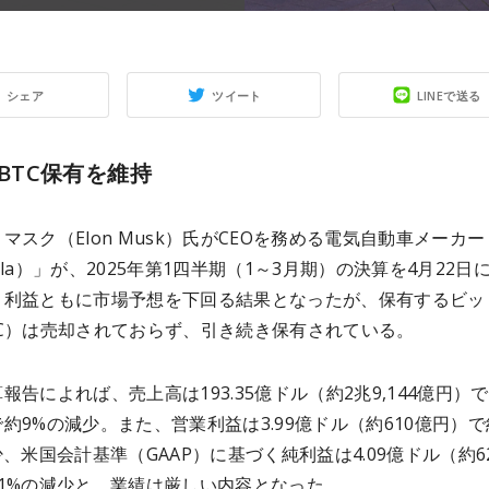
シェア
ツイート
LINEで送る
09BTC保有を維持
マスク（Elon Musk）氏がCEOを務める電気自動車メーカ
sla）」が、2025年第1四半期（1～3月期）の決算を4月22日
、利益ともに市場予想を下回る結果となったが、保有するビッ
TC）は売却されておらず、引き続き保有されている。
報告によれば、売上高は193.35億ドル（約2兆9,144億円）
約9%の減少。また、営業利益は3.99億ドル（約610億円）で
少、米国会計基準（GAAP）に基づく純利益は4.09億ドル（約6
71%の減少と、業績は厳しい内容となった。