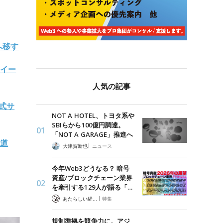
へ移す
。イー
人気の記事
式サ
NOT A HOTEL、トヨタ系や
SBIらから100億円調達。
「NOT A GARAGE」推進へ
報道
|
大津賀新也
ニュース
今年Web3どうなる？ 暗号
資産/ブロックチェーン業界
を牽引する129人が語る「…
|
あたらしい経済 編集部
特集
規制準拠を競争力に。アジ