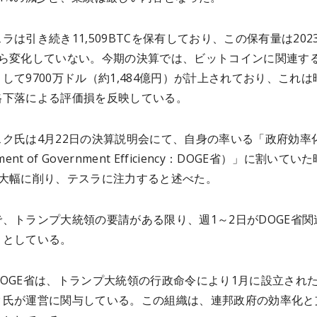
ラは引き続き11,509BTCを保有しており、この保有量は202
から変化していない。今期の決算では、ビットコインに関連す
して9700万ドル（約1,484億円）が計上されており、これは
格下落による評価損を反映している。
スク氏は4月22日の決算説明会にて、自身の率いる「政府効率
ment of Government Efficiency：DOGE省）」に割いてい
ら大幅に削り、テスラに注力すると述べた。
、トランプ大統領の要請がある限り、週1～2日がDOGE省関
うとしている。
OGE省は、トランプ大統領の行政命令により1月に設立され
ク氏が運営に関与している。​この組織は、連邦政府の効率化と