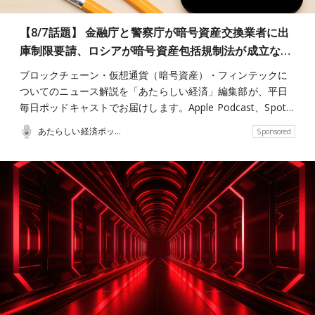
【8/7話題】 金融庁と警察庁が暗号資産交換業者に出
庫制限要請、ロシアが暗号資産包括規制法が成立な…
ブロックチェーン・仮想通貨（暗号資産）・フィンテックに
ついてのニュース解説を「あたらしい経済」編集部が、平日
毎日ポッドキャストでお届けします。Apple Podcast、Spot…
あたらしい経済ポッドキャスト
Sponsored