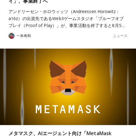
イ」、事業終了へ
アンドリーセン・ホロウィッツ（Andreessen Horowitz：
a16z）の出資先であるWeb3ゲームスタジオ「プルーフオブ
プレイ（Proof of Play）」が、事業活動を終了すると8月5…
ニュース
一本寿和
メタマスク、AIエージェント向け「MetaMask