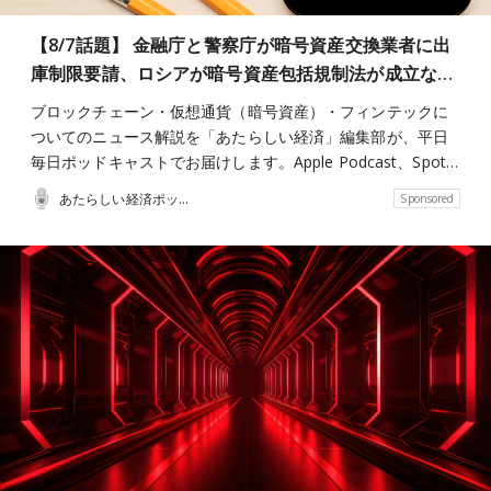
【8/7話題】 金融庁と警察庁が暗号資産交換業者に出
庫制限要請、ロシアが暗号資産包括規制法が成立な…
ブロックチェーン・仮想通貨（暗号資産）・フィンテックに
ついてのニュース解説を「あたらしい経済」編集部が、平日
毎日ポッドキャストでお届けします。Apple Podcast、Spot…
あたらしい経済ポッドキャスト
Sponsored