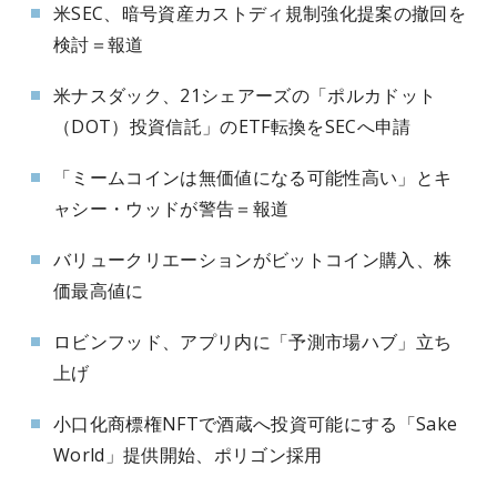
米SEC、暗号資産カストディ規制強化提案の撤回を
検討＝報道
米ナスダック、21シェアーズの「ポルカドット
（DOT）投資信託」のETF転換をSECへ申請
「ミームコインは無価値になる可能性高い」とキ
ャシー・ウッドが警告＝報道
バリュークリエーションがビットコイン購入、株
価最高値に
ロビンフッド、アプリ内に「予測市場ハブ」立ち
上げ
小口化商標権NFTで酒蔵へ投資可能にする「Sake
World」提供開始、ポリゴン採用