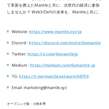
て革新を携えたMantleと共に、次世代の経済に参加
しませんか？ Web3/DeFiの未来を、Mantleと共に。
Website:
https://www.mantle.xyz/ja
Discord :
https://discord.com/invite/0xmantle
Twitter:
https://x.com/0xmantlejp
Medium :
https://medium.com/0xmantle-jp
TG:
https://t.me/mantlenetwork/69759
Email: marketing@mantle.xyz
オープニング曲：小林未季