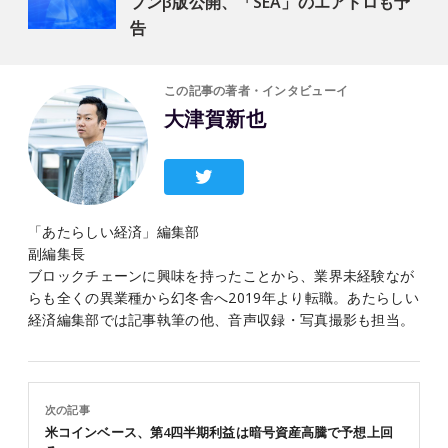
プンβ版公開、「SEA」のエアドロも予
告
この記事の著者・インタビューイ
大津賀新也
「あたらしい経済」編集部
副編集長
ブロックチェーンに興味を持ったことから、業界未経験なが
らも全くの異業種から幻冬舎へ2019年より転職。あたらしい
経済編集部では記事執筆の他、音声収録・写真撮影も担当。
次の記事
米コインベース、第4四半期利益は暗号資産高騰で予想上回