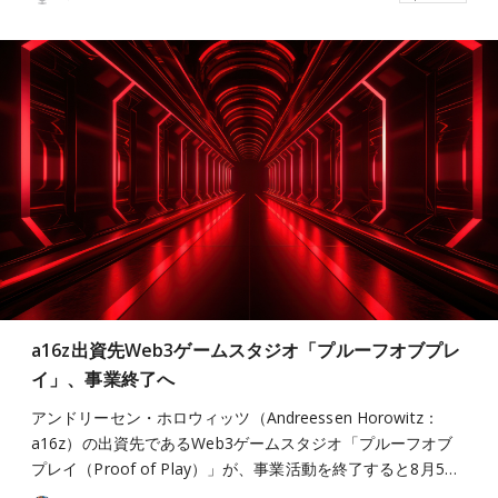
a16z出資先Web3ゲームスタジオ「プルーフオブプレ
イ」、事業終了へ
アンドリーセン・ホロウィッツ（Andreessen Horowitz：
a16z）の出資先であるWeb3ゲームスタジオ「プルーフオブ
プレイ（Proof of Play）」が、事業活動を終了すると8月5…