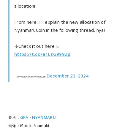
allocation!
From here, I’ll explain the new allocation of
NyanmaruCoin in the following thread, nya!
↓Check it out here ↓
https://t.co/a1LsG999Zp
December 22, 2024
— NYANMARU Coin (@NYANMARUCoin)
参考：
GFA
・
NYANMARU
画像：iStocks/namaki