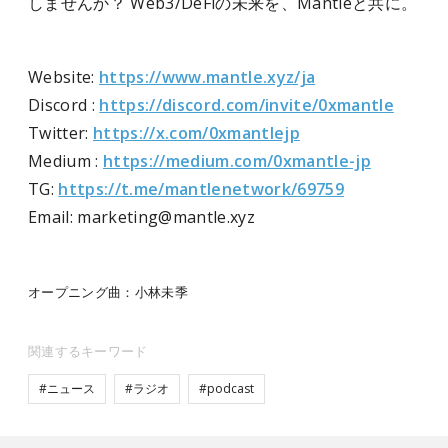
しませんか？ Web3/DeFiの未来を、Mantleと共に。
Website:
https://www.mantle.xyz/ja
Discord :
https://discord.com/invite/0xmantle
Twitter:
https://x.com/0xmantlejp
Medium :
https://medium.com/0xmantle-jp
TG:
https://t.me/mantlenetwork/69759
Email: marketing@mantle.xyz
オープニング曲：小林未季
関連するキーワード
#ニュース
#ラジオ
#podcast