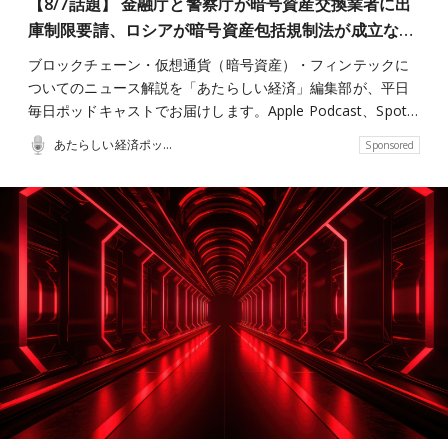
【8/7話題】 金融庁と警察庁が暗号資産交換業者に出
庫制限要請、ロシアが暗号資産包括規制法が成立な…
ブロックチェーン・仮想通貨（暗号資産）・フィンテックに
ついてのニュース解説を「あたらしい経済」編集部が、平日
毎日ポッドキャストでお届けします。Apple Podcast、Spot…
あたらしい経済ポッドキャスト
Sponsored