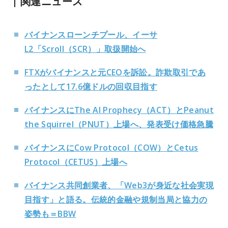
関連ニュース
バイナンスローンチプール、イーサ
L2「Scroll（SCR）」取扱開始へ
FTXがバイナンスと元CEOを訴訟。詐欺取引であ
ったとして17.6億ドルの回収目指す
バイナンスにThe AI Prophecy（ACT）とPeanut
the Squirrel（PNUT）上場へ、発表受け価格急騰
バイナンスにCow Protocol（COW）とCetus
Protocol（CETUS）上場へ
バイナンス共同創業者、「
Web3
が身近な社会実現
目指す」と語る。伝統的金融や規制当局と協力の
姿勢も＝
BBW