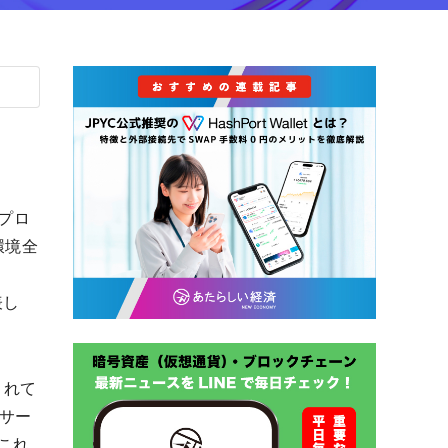
グプロ
環境全
表し
されて
サー
これ