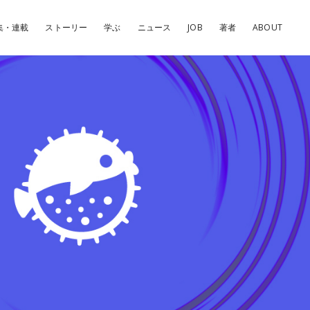
集・連載
ストーリー
学ぶ
ニュース
JOB
著者
ABOUT