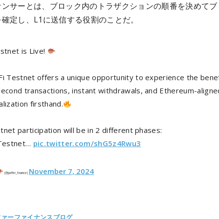
ケンサーとは、ブロック内のトラザクションの順番を決めてブ
を確定し、L1に送信する役割のことだ。
stnet is Live!
Fi Testnet offers a unique opportunity to experience the benef
second transactions, instant withdrawals, and Ethereum-aligne
lization firsthand.
net participation will be in 2 different phases:
 Testnet…
pic.twitter.com/shG5z4Rwu3
November 7, 2024
(@puffer_finance)
ファーファイナンスブログ