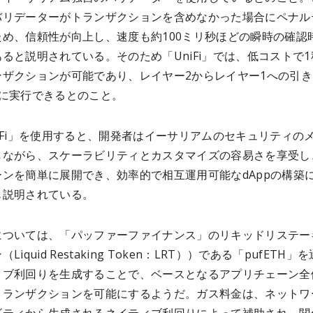
バリデーターがトランザクションを含めなかった場合にペナル
ため、信頼性が向上し、速度も約100ミリ秒ほどの瞬時の確認
ると説明されている。そのため「UniFi」では、低コストで1
ンザクションが可能であり、レイヤー2からレイヤー1への引き
内に実行できるとのこと。
iFi」を使用すると、開発者はイーサリアムのセキュリティの
しながら、スケーラビリティとカスタマイズの容易さを享受し
ーンを簡単に展開でき、効率的で相互運用可能なdAppの構築
も説明されている。
については、「パッファーファイナンス」のリキッドリステー
Liquid Restaking Token：LRT））である「pufETH」
ィブ利回りを生成することで、ベースとなるアプリチェーン全
トランザクションを可能にするようだ。ガス料金は、ネットワ