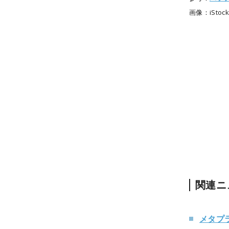
画像：iStock
関連ニ
メタプ