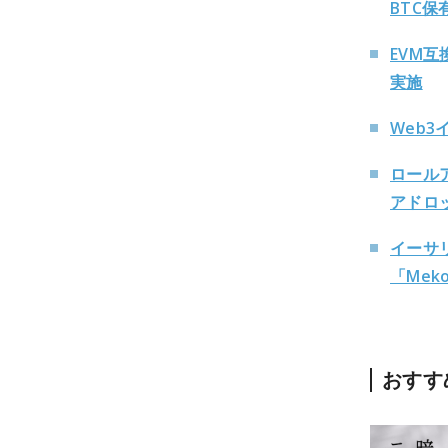
BTC
EVM互
実施
Web3
ロールア
アドロ
イーサ
「Mek
おすす