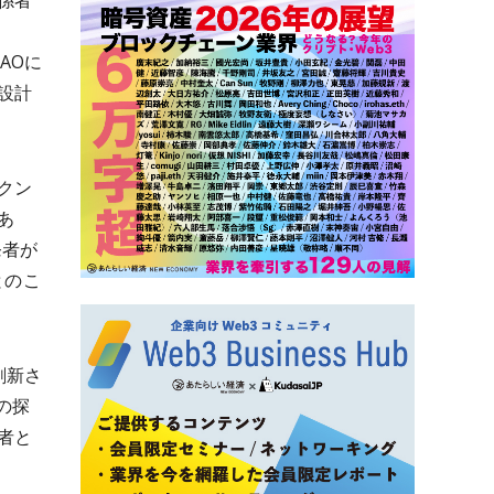
係者
、
AOに
設計
クン
あ
発者が
とのこ
刷新さ
の探
者と