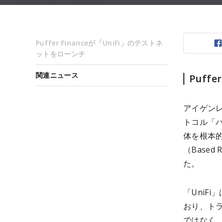
Puffer Financeが「UniFi」のテストネ
ットをローンチ
関連ニュース
Puff
アイゲンレ
トコル「パ
体を根本的
（Based
た。
「UniF
おり、ト
ではなく