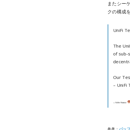
またシー
クの構成
UniFi Te
The Uni
of sub-
decentra
Our Test
– UniFi
— Puffer Finance
参考：
パッ