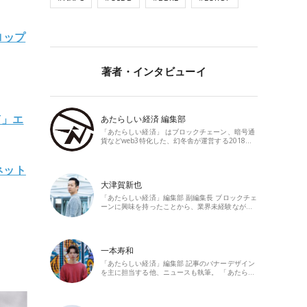
ロップ
著者・インタビューイ
T」エ
あたらしい経済 編集部
「あたらしい経済」 はブロックチェーン、暗号通
貨などweb3特化した、幻冬舎が運営する2018…
ネット
大津賀新也
「あたらしい経済」編集部 副編集長 ブロックチェ
ーンに興味を持ったことから、業界未経験なが…
一本寿和
「あたらしい経済」編集部 記事のバナーデザイン
を主に担当する他、ニュースも執筆。 「あたら…