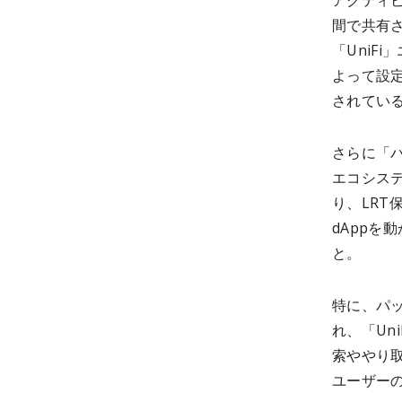
アクティ
間で共有さ
「UniF
よって設
されてい
さらに「
エコシス
り、LRT
dApp
と。
特に、パ
れ、「Un
索ややり
ユーザー