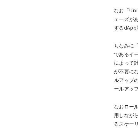
なお「Un
ェーズがあ
するdAp
ちなみに
であるイ
によって
が不要に
ルアップの
ールアッ
なおロー
用しなが
るスケー