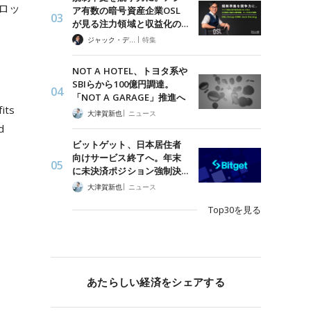
ロッ
ア有数の暗号資産企業OSL
が見る注力領域と収益化の…
|
ジャック・デロン（Jack Derong）
特集
NOT A HOTEL、トヨタ系や
SBIらから100億円調達。
「NOT A GARAGE」推進へ
its
|
大津賀新也
ニュース
d
ビットゲット、日本居住者
向けサービス終了へ。年末
に未決済ポジション強制決…
|
大津賀新也
ニュース
Top30を見る
あたらしい経済をシェアする