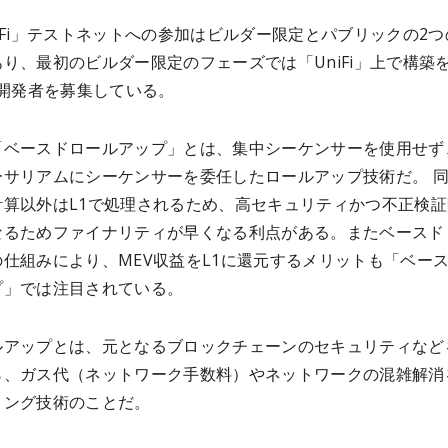
iFi」テストネットへの参加はビルダー限定とパブリックの2つ
り、最初のビルダー限定のフェーズでは「UniFi」上で構築
p開発者を募集している。
「ベースドロールアップ」とは、集中シーケンサーを使用せず、
ーサリアムにシーケンサーを委任したロールアップ技術だ。 
計算以外はL1で処理されるため、高セキュリティかつ不正検証
なるためファイナリティが早くなる利点がある。またベースド
仕組みにより、MEV収益をL1に還元するメリットも「ベー
プ」では注目されている。
ルアップとは、元となるブロックチェーンのセキュリティなど
ら、ガス代（ネットワーク手数料）やネットワークの混雑解消
リング技術のことだ。