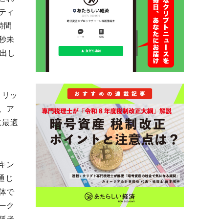
ティ
時間
秒未
出し
メリッ
、ア
に最適
キン
を通じ
体で
ーク