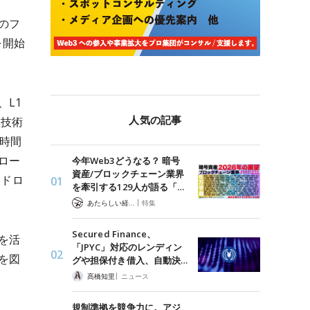
のフ
を開始
L1
人気の記事
同技術
時間
ロー
今年Web3どうなる？ 暗号
資産/ブロックチェーン業界
スドロ
を牽引する129人が語る「…
|
あたらしい経済 編集部
特集
Secured Finance、
を活
「JPYC」対応のレンディン
を図
グや担保付き借入、自動決…
|
髙橋知里
ニュース
規制準拠を競争力に。アジ