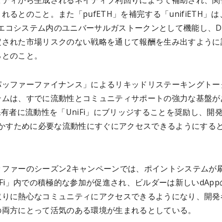
ビティから生成されるネイティブ利回りによって補助され、関
れるとのこと。また「pufETH」を補完する「unifiETH」は
i」エコシステム内のユニバーサルガストークンとして機能し、D
定された市場リスクのない戦略を通じて報酬を生み出すように
るとのこと。
パッファーファイナンス」によるリキッドリステーキングトー
テムは、すでに流動性とコミュニティサポートの強力な基盤が
保有者に流動性を「UniFi」にブリッジすることを奨励し、開
を動かすために必要な流動性にすぐにアクセスできるようにする
ッファーのシーズン2キャンペーンでは、ポイントシステムが
iFi」内での積極的な参加が促進され、ビルダーは新しいdApp
取りに熱心なコミュニティにアクセスできるようになり、開発
の両方にとって活気のある環境が生まれるとしている。