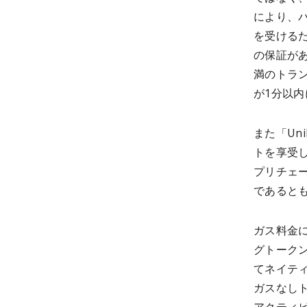
により、
を受ける
の保証があ
満のトラ
が1分以
また「Un
トを享受
プリチェ
であると
ガス料金
グトークン（
てネイテ
ガスなし