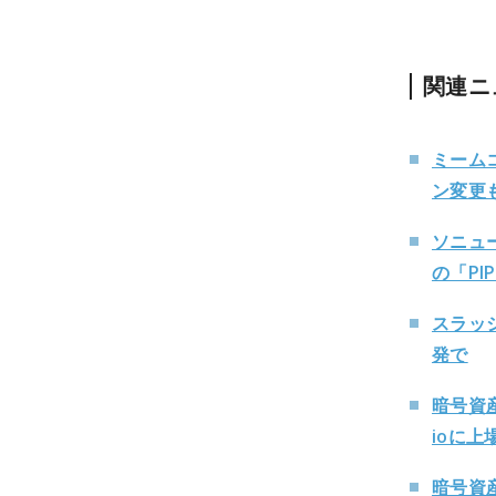
関連ニ
ミーム
ン変更
ソニュ
の「PI
スラッ
発で
暗号資
ioに上
暗号資