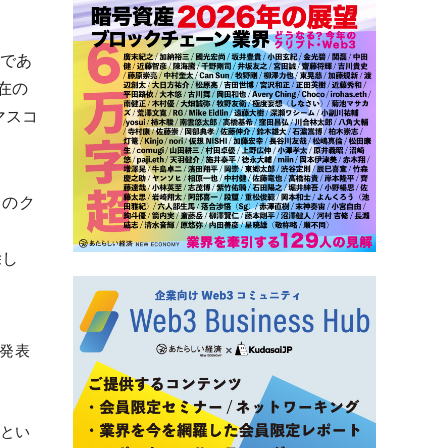
のであ
在の
マスコ
」のク
除し
を発表
nとい