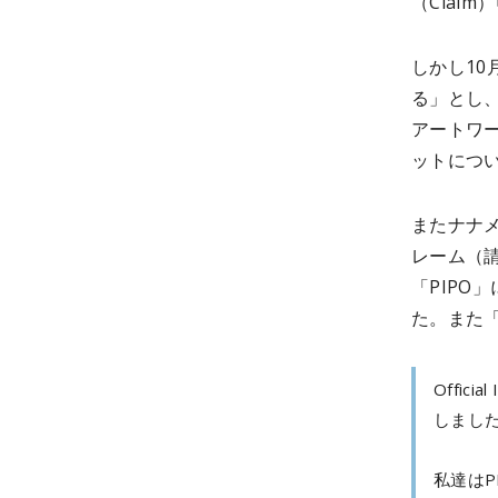
（Clai
しかし10
る」とし
アートワ
ットにつ
またナナメ
レーム（
「PIPO
た。また「
Offic
しまし
私達はPI