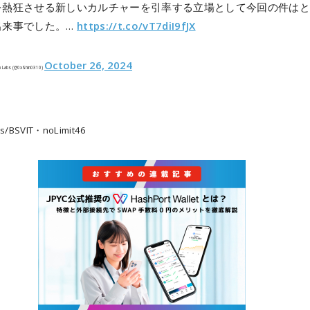
を熱狂させる新しいカルチャーを引率する立場として今回の件はと
出来事でした。…
https://t.co/vT7diI9fJX
October 26, 2024
n Labs (@0xShin0310)
/BSVIT・noLimit46