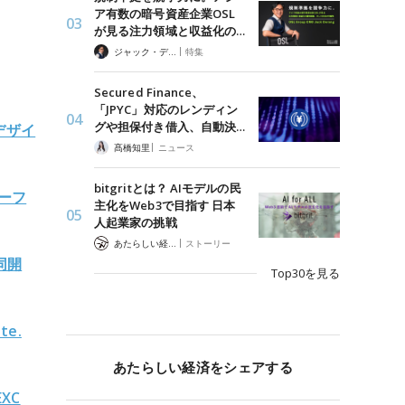
ア有数の暗号資産企業OSL
が見る注力領域と収益化の…
|
ジャック・デロン（Jack Derong）
特集
Secured Finance、
「JPYC」対応のレンディン
グや担保付き借入、自動決…
デザイ
|
髙橋知里
ニュース
bitgritとは？ AIモデルの民
ーフ
主化をWeb3で目指す 日本
人起業家の挑戦
|
あたらしい経済 編集部
ストーリー
同開
Top30を見る
e.
あたらしい経済をシェアする
XC