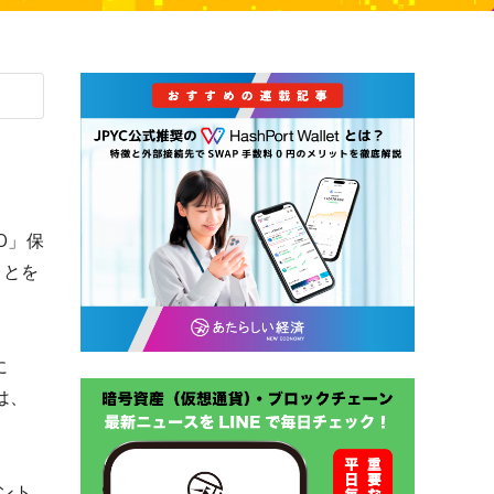
PO」保
ことを
に
は、
ント