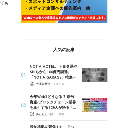
ても
人気の記事
NOT A HOTEL、トヨタ系や
SBIらから100億円調達。
「NOT A GARAGE」推進へ
|
大津賀新也
ニュース
今年Web3どうなる？ 暗号
資産/ブロックチェーン業界
を牽引する129人が語る「…
|
あたらしい経済 編集部
特集
規制準拠を競争力に。アジ