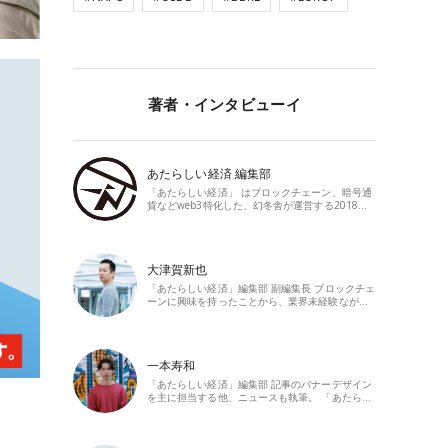
著者・インタビューイ
あたらしい経済 編集部
「あたらしい経済」 はブロックチェーン、暗号通
貨などweb3特化した、幻冬舎が運営する2018…
大津賀新也
「あたらしい経済」編集部 副編集長 ブロックチェ
ーンに興味を持ったことから、業界未経験なが…
一本寿和
「あたらしい経済」編集部 記事のバナーデザイン
を主に担当する他、ニュースも執筆。 「あたら…