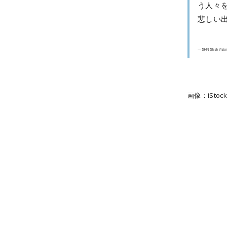
う人々
悲しい
— SHIN Slash Visio
画像：iStocks