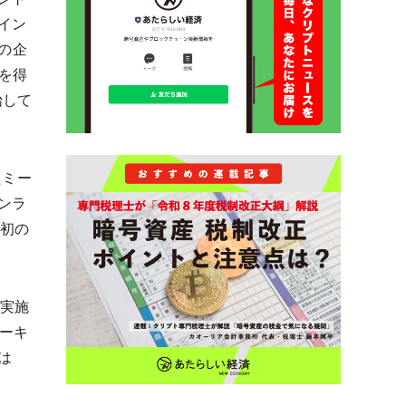
コイン
定の企
可を得
始して
たミー
ンラ
る初の
日実施
テーキ
は