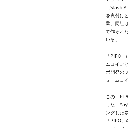
（Slas
を裏付けと
業。同社は
て作られた
いる。
「PIPO
ムコイン
ボ開発のブ
ミームコイ
この「PI
した「Ya
ングした
「PIPO