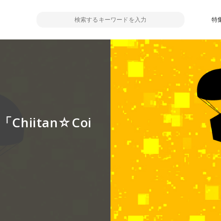
特
iitan☆Coi