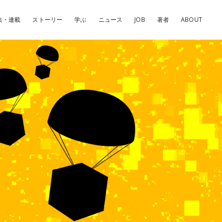
集・連載
ストーリー
学ぶ
ニュース
JOB
著者
ABOUT