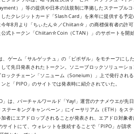
h Payment）」等の提供や日本の法規制に準拠したステーブル
したクレジットカード「Slash Card」を来年に提供する予
今年8月より「ちぃたん☆／Chiitan☆」の商標保有者の許
公式トークン「Chiitan☆Coin（CTAN）」のサポートを開
」は、ゲーム「サルゲッチュ」の「ピポザル」をモチーフにし
として先日発表されたトークン。ソニーブロックソリューショ
ロックチェーン「ソニューム（Soneium）」上で発行され
ンと「PIPO」のサイトでは発表時に紹介されていた。
PO」は、バーチャルワールド「Yay!」運営のナナメウエが先
y! ステーキングキャンペーン」にイーサリアム（ETH）をス
参加者にエアドロップされることが発表され、エアドロ対象者
」のサイトにて、ウォレットを接続することで「PIPO」が請求