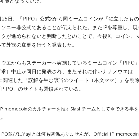
m）可能となっていた。
月25日、「PIPO」公式Xから同ミームコインが「独立したも
、ソニー非公式であることが伝えられた。またIPを尊重し、現
ークが進められないと判断したとのことで、今後X、コイン、
いて外観の変更を行うと発表した。
ウエからもステーカーへ実施しているミームコイン「PIPO
請求）中止が同日に発表され、またそれに伴いナナメウエは、
」に関連した「誤解を生む該当のツイート（本文ママ）」を削
PIPO」のサイトも閉鎖されている。
ial IP memecoinのカルチャーを推すSlashチームとして今できる事
た。
PO並びにYay!とは何も関係ありませんが、Official IP memecoi