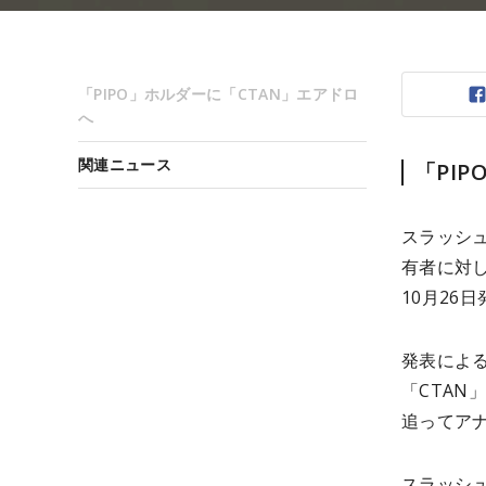
「PIPO」ホルダーに「CTAN」エアドロ
へ
関連ニュース
「PI
スラッシュビ
有者に対し
10月26
発表による
「CTA
追ってア
スラッシ