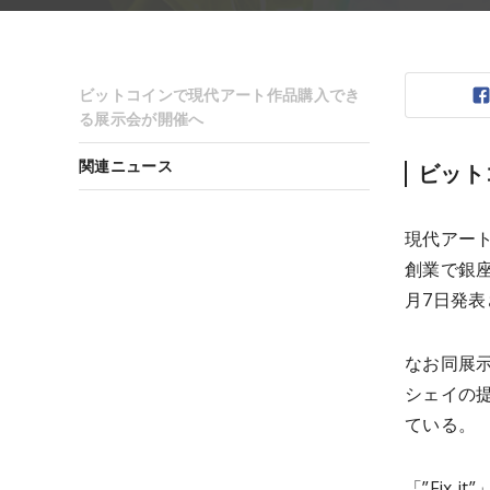
ビットコインで現代アート作品購入でき
る展示会が開催へ
関連ニュース
ビット
現代アート
創業で銀
月7日発表
なお同展示
シェイの提
ている。
「”Fix