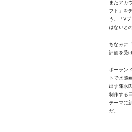
またアカ
フト」を
う。「V
はないと
ちなみに「
評価を受
ポーラン
トで水墨
出す蓮水
制作する
テーマに
だ。