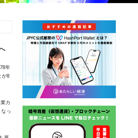
へ
78年
が8
企業カ
となっ
品も展