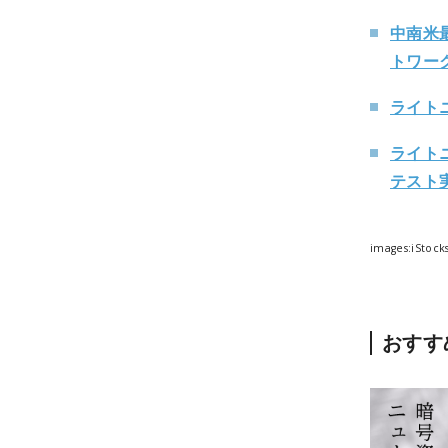
中南米最
トワー
ライトニ
ライト
テスト
images:iStoc
おすす