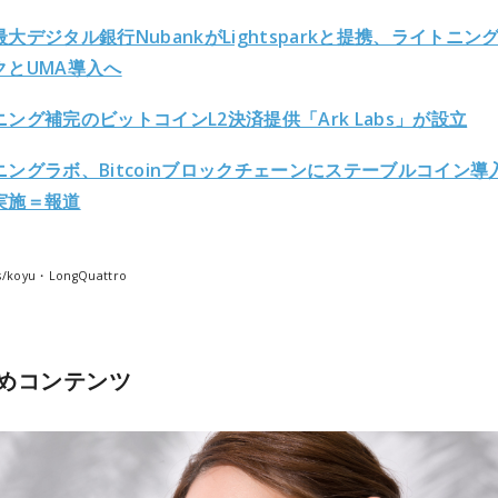
大デジタル銀行NubankがLightsparkと提携、ライトニン
クとUMA導入へ
ング補完のビットコインL2決済提供「Ark Labs」が設立
ニングラボ、Bitcoinブロックチェーンにステーブルコイン導
実施＝報道
ks/koyu・LongQuattro
めコンテンツ