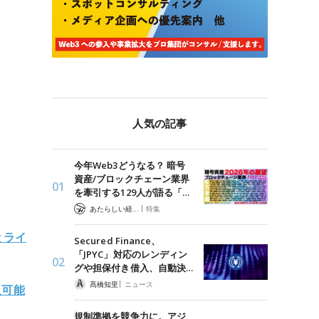
人気の記事
今年Web3どうなる？ 暗号
資産/ブロックチェーン業界
を牽引する129人が語る「…
|
あたらしい経済 編集部
特集
とライ
Secured Finance、
「JPYC」対応のレンディン
グや担保付き借入、自動決…
|
髙橋知里
ニュース
入可能
規制準拠を競争力に。アジ