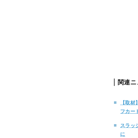
関連ニ
【取材
フカー
スラッシ
に