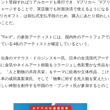
ウント登録すればリアルカードも発行でき、Vプリカへ「Vプ
チャージすることで、実店舗でも対面決済で使えるようになる
プリカギフト」は前払式支払手段のため、購入にあたり煩わし
のことだ。
”Fix it”」の参加アーティストには、国内外のアートフェア
けている4名のアーティストが確定しているという。
ド出身のマテウス・ドロジンスキー氏、日本の女流現代アーテ
画に金箔やネイルアート樹脂をコラージュし色彩豊かな作品を
氏、「人と動物の共存共栄」をテーマに絵画や立体作品、こけ
日本の成田真梨菜氏、そして「物事に対する先入観を変えたい
新しい神獣を創作する中国のサ・ブンティ氏が参加するとのこ