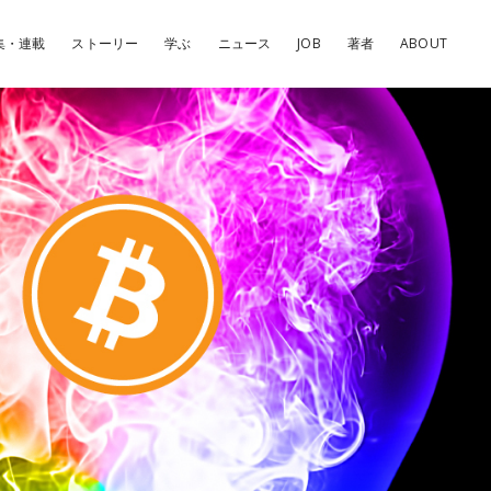
集・連載
ストーリー
学ぶ
ニュース
JOB
著者
ABOUT