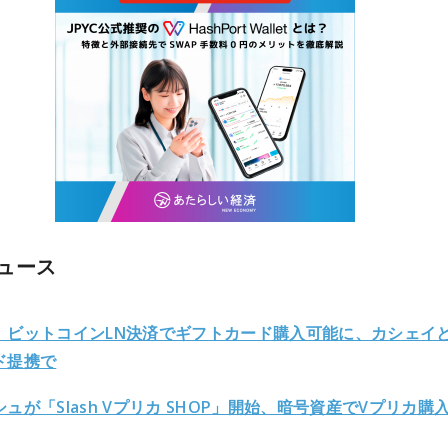
ュース
】ビットコインLN決済でギフトカード購入可能に、カシェイ
ド提携で
ュが「Slash Vプリカ SHOP」開始、暗号資産でVプリカ購