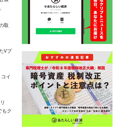
。
の取
たVプ
トコイ
プリ
でもク