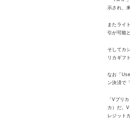
示され、
またライ
引が可能
そしてカシ
リカギフ
なお「Us
ン決済で
「Vプリカ
カ）だ。V
レジット