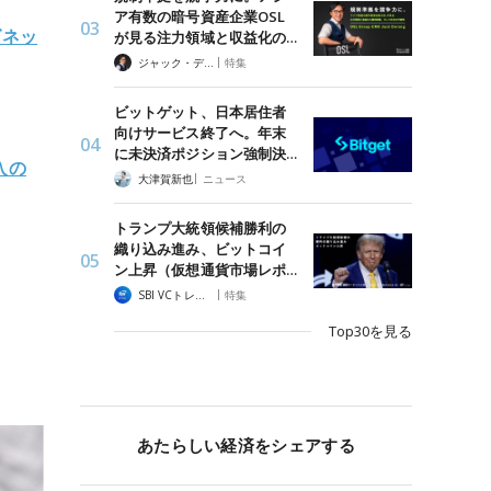
ア有数の暗号資産企業OSL
グネッ
が見る注力領域と収益化の…
|
ジャック・デロン（Jack Derong）
特集
ビットゲット、日本居住者
向けサービス終了へ。年末
に未決済ポジション強制決…
入の
|
大津賀新也
ニュース
トランプ大統領候補勝利の
織り込み進み、ビットコイ
ン上昇（仮想通貨市場レポ…
|
SBI VCトレード
特集
Top30を見る
あたらしい経済をシェアする