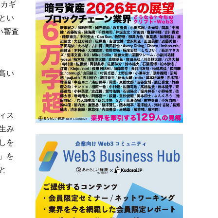
リカギ
とい
い審査
で高い
ィス
生み
しを
」を
と