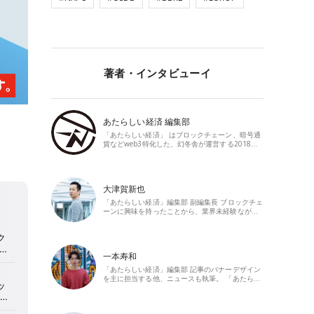
著者・インタビューイ
あたらしい経済 編集部
「あたらしい経済」 はブロックチェーン、暗号通
貨などweb3特化した、幻冬舎が運営する2018…
大津賀新也
「あたらしい経済」編集部 副編集長 ブロックチェ
ーンに興味を持ったことから、業界未経験なが…
一本寿和
「あたらしい経済」編集部 記事のバナーデザイン
を主に担当する他、ニュースも執筆。 「あたら…