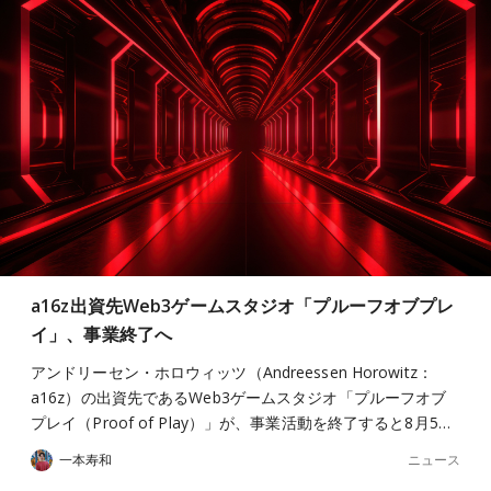
a16z出資先Web3ゲームスタジオ「プルーフオブプレ
イ」、事業終了へ
アンドリーセン・ホロウィッツ（Andreessen Horowitz：
a16z）の出資先であるWeb3ゲームスタジオ「プルーフオブ
プレイ（Proof of Play）」が、事業活動を終了すると8月5…
ニュース
一本寿和