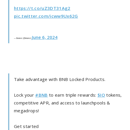
https://t.co/uZ3DT31Ag2
pic.twitter.com/icww9Ux62G
June 6, 2024
— Binance (@binance)
Take advantage with BNB Locked Products.
Lock your
#BNB
to earn triple rewards:
$IO
tokens,
competitive APR, and access to launchpools &
megadrops!
Get started