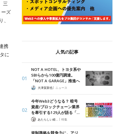
s、三
リーズ
り、
と連携
人気の記事
ルタに
NOT A HOTEL、トヨタ系や
SBIらから100億円調達。
「NOT A GARAGE」推進へ
|
大津賀新也
ニュース
今年Web3どうなる？ 暗号
資産/ブロックチェーン業界
を牽引する129人が語る「…
|
あたらしい経済 編集部
特集
規制準拠を競争力に。アジ