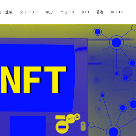
集・連載
ストーリー
学ぶ
ニュース
JOB
著者
ABOUT