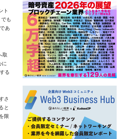
ント
」でも
ンであ
へ取
心に
する
すさ
いると
を限