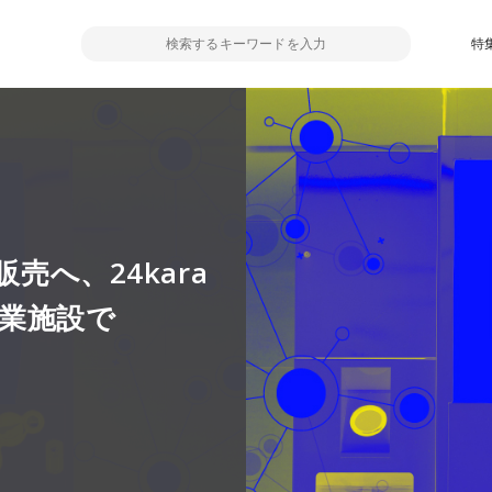
特
売へ、24kara
商業施設で