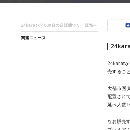
24karatが1000台の自販機でNFT販売へ
関連ニュース
24ka
24kar
売すること
大都市圏
配置されて
延べ人数
なお販売
プレミア