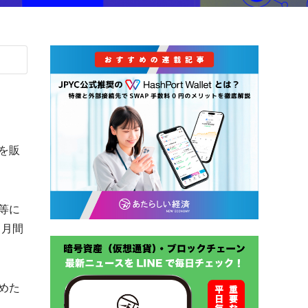
Tを販
等に
、月間
めた