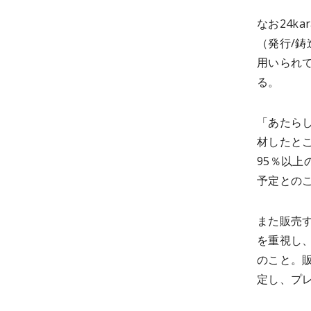
なお24k
（発行/鋳
用いられて
る。
「あたらし
材したと
95％以
予定との
また販売
を重視し、
のこと。
定し、プ