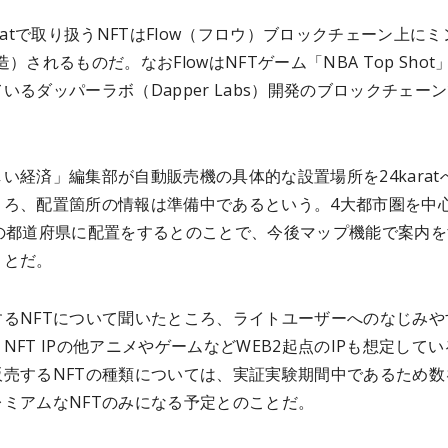
aratで取り扱うNFTはFlow（フロウ）ブロックチェーン上にミ
造）されるものだ。なおFlowはNFTゲーム「NBA Top Shot
いるダッパーラボ（Dapper Labs）開発のブロックチェー
い経済」編集部が自動販売機の具体的な設置場所を24karat
ころ、配置箇所の情報は準備中であるという。4大都市圏を中
上の都道府県に配置をするとのことで、今後マップ機能で案内を
ことだ。
するNFTについて聞いたところ、ライトユーザーへのなじみや
NFT IPの他アニメやゲームなどWEB2起点のIPも想定して
販売するNFTの種類については、実証実験期間中であるため数
レミアムなNFTのみになる予定とのことだ。