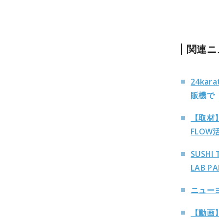
関連ニ
24ka
販機で
【取材】
FLO
SUSH
LAB P
ニュー
【動画