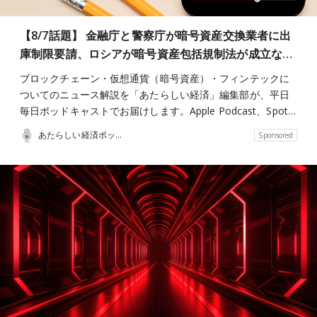
【8/7話題】 金融庁と警察庁が暗号資産交換業者に出
庫制限要請、ロシアが暗号資産包括規制法が成立な…
ブロックチェーン・仮想通貨（暗号資産）・フィンテックに
ついてのニュース解説を「あたらしい経済」編集部が、平日
毎日ポッドキャストでお届けします。Apple Podcast、Spot…
あたらしい経済ポッドキャスト
Sponsored