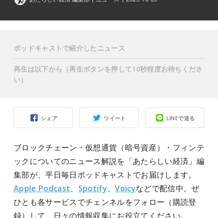
ポッドキャストで紹介したニュース
再生は以下から（再生ボタンを押して10秒程度お待ちくださ
い）
シェア
ツイート
LINEで送る
ブロックチェーン・仮想通貨（暗号資産）・フィンテ
ックについてのニュース解説を「あたらしい経済」編
集部が、平日毎日ポッドキャストでお届けします。
Apple Podcast
、
Spotify
、
Voicy
などで配信中。ぜ
ひとも各サービスでチェンネルをフォロー（購読登
録）して、日々の情報収集にお役立てください。