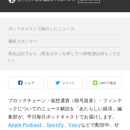
ポッドキャストで紹介したニュース
番組スポンサー
再生は以下から（再生ボタンを押して10秒程度お待ちくださ
い）
シェア
ツイート
LINEで送る
ブロックチェーン・仮想通貨（暗号資産）・フィンテ
ックについてのニュース解説を「あたらしい経済」編
集部が、平日毎日ポッドキャストでお届けします。
Apple Podcast
、
Spotify
、
Voicy
などで配信中。ぜ