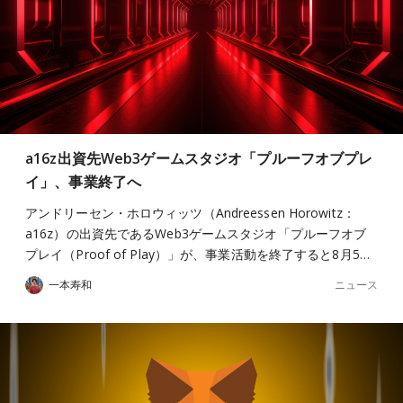
a16z出資先Web3ゲームスタジオ「プルーフオブプレ
イ」、事業終了へ
アンドリーセン・ホロウィッツ（Andreessen Horowitz：
a16z）の出資先であるWeb3ゲームスタジオ「プルーフオブ
プレイ（Proof of Play）」が、事業活動を終了すると8月5…
ニュース
一本寿和