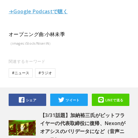
→Google Podcastで聴く
オープニング曲:小林未季
（images:iStock/NiseriN）
関連するキーワード
#ニュース
#ラジオ
シェア
ツイート
LINEで送る
【3/31話題】加納裕三氏がビットフラ
イヤーの代表取締役に復帰、Nexonが
オアシスのバリデータになど（音声ニ