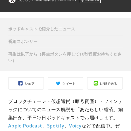
ポッドキャストで紹介したニュース
番組スポンサー
再生は以下から（再生ボタンを押して10秒程度お待ちくださ
い）
シェア
ツイート
LINEで送る
ブロックチェーン・仮想通貨（暗号資産）・フィンテ
ックについてのニュース解説を「あたらしい経済」編
集部が、平日毎日ポッドキャストでお届けします。
Apple Podcast
、
Spotify
、
Voicy
などで配信中。ぜ