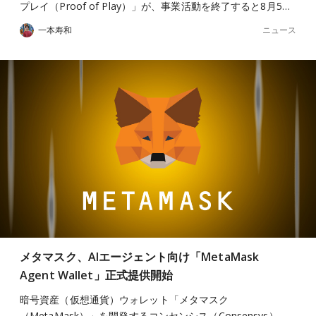
プレイ（Proof of Play）」が、事業活動を終了すると8月5…
ニュース
一本寿和
メタマスク、AIエージェント向け「MetaMask
Agent Wallet」正式提供開始
暗号資産（仮想通貨）ウォレット「メタマスク
（MetaMask）」を開発するコンセンシス（Consensys）