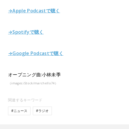
→Apple Podcastで聴く
→Spotifyで聴く
→Google Podcastで聴く
オープニング曲:小林未季
（images:iStock/marchello74）
関連するキーワード
#ニュース
#ラジオ