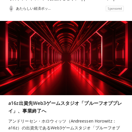
あたらしい経済ポッドキャスト
Sponsored
a16z出資先Web3ゲームスタジオ「プルーフオブプレ
イ」、事業終了へ
アンドリーセン・ホロウィッツ（Andreessen Horowitz：
a16z）の出資先であるWeb3ゲームスタジオ「プルーフオブ