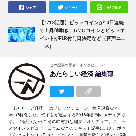
シェア
ツイート
LINEで送る
【1/18話題】ビットコインが14日連続
で上昇値動き、GMOコインとビットポ
イントがFLR付与日決定など（音声ニュ
ース）
この記事の著者・インタビューイ
あたらしい経済 編集部
「あたらしい経済」 はブロックチェーン、暗号通貨など
web3特化した、幻冬舎が運営する2018年創刊のメディアで
す。出版社だからこその取材力と編集クオリティで、ニュー
スやインタビュー・コラムなどのテキスト記事に加え、ポッ
ドキャストやYouTube、イベント、書籍出版など様々な情報