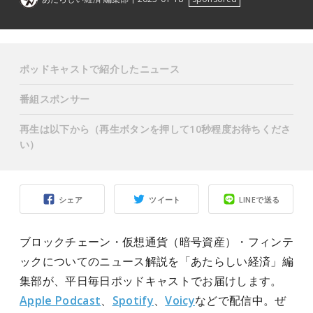
ポッドキャストで紹介したニュース
番組スポンサー
再生は以下から（再生ボタンを押して10秒程度お待ちくださ
い）
シェア
ツイート
LINEで送る
ブロックチェーン・仮想通貨（暗号資産）・フィンテ
ックについてのニュース解説を「あたらしい経済」編
集部が、平日毎日ポッドキャストでお届けします。
Apple Podcast
、
Spotify
、
Voicy
などで配信中。ぜ