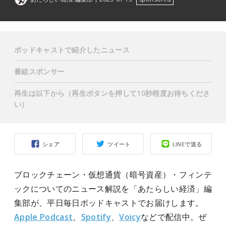
ポッドキャストで紹介したニュース
番組スポンサー
再生は以下から（再生ボタンを押して10秒程度お待ちくださ
い）
シェア
ツイート
LINEで送る
ブロックチェーン・仮想通貨（暗号資産）・フィンテ
ックについてのニュース解説を「あたらしい経済」編
集部が、平日毎日ポッドキャストでお届けします。
Apple Podcast
、
Spotify
、
Voicy
などで配信中。ぜ