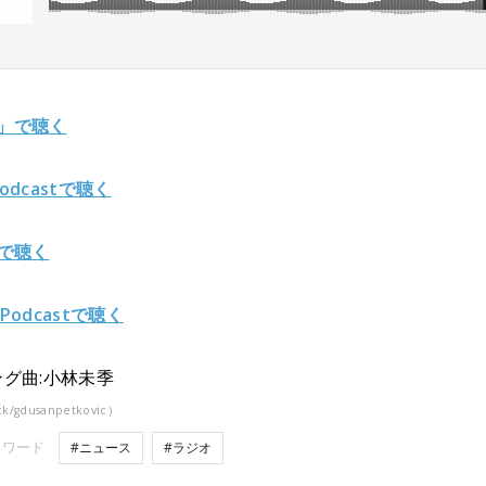
y」で聴く
Podcastで聴く
fyで聴く
 Podcastで聴く
グ曲:小林未季
ck/gdusanpetkovic）
ーワード
#ニュース
#ラジオ