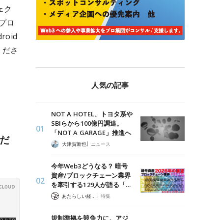
ェク
プロ
oid
くださ
人気の記事
NOT A HOTEL、トヨタ系や
SBIらから100億円調達。
「NOT A GARAGE」推進へ
くだ
|
大津賀新也
ニュース
今年Web3どうなる？ 暗号
資産/ブロックチェーン業界
を牽引する129人が語る「…
|
あたらしい経済 編集部
特集
規制準拠を競争力に。アジ