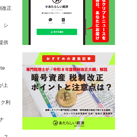
制改正
、シ
提供
te
が上
ーク利
ナ
、ス