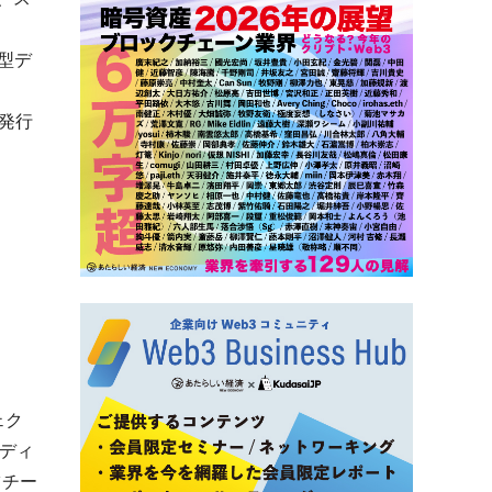
型デ
ン発行
ェク
ディ
ツチー