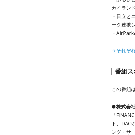
カイラン
・日立と
ータ連携
・AirP
→それぞ
番組ス
この番組
●株式会
「FiNA
ト、DA
ング・サ