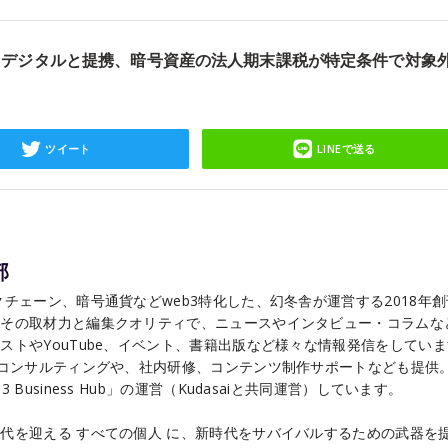
がカイカデジタルと提携、暗号資産の法人期末課税が特定条件で対象
ツイート
LINEで送る
部
チェーン、暗号通貨などweb3特化した、幻冬舎が運営する2018年
こその取材力と編集クオリティで、ニュースやインタビュー・コラムな
ストやYouTube、イベント、書籍出版など様々な情報発信をしてい
るコンサルティングや、社内研修、コンテンツ制作サポートなども提供
Business Hub」の運営（Kudasaiと共同運営）しています。
代を迎える すべての個人 に、新時代をサバイバルするための武器を