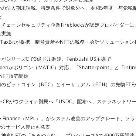
産の法人期末課税、特定条件で対象外へ、令和5年度「与党税
表
チェーンセキュリティ企業Fireblocksが認定プロバイダーに
査実施
SとTaxBitが提携、暗号資産やNFTの税務・会計ソリューション
がシリーズCで3億ドル調達、Fenbushi US主導で
Edenがポリゴン（MATIC）対応、「Shatterpoint」と「infini
のNFT販売開始
のビットコイン（BTC）とイーサリアム（ETH）の先物ETF
HCRがウクライナ難民へ「USDC」配布へ、ステラネットワ
le Finance（MPL）」がシステム改善のアップグレード、ソラ
でのサービス停止も発表
納税NFTの「あるやうむ」、プレシリーズAで4000万円調達