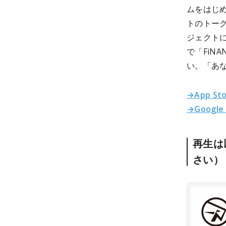
ムをはじ
トのトー
ジェクトに
で「FiN
い。「あな
→App St
→Google
再生は
さい）