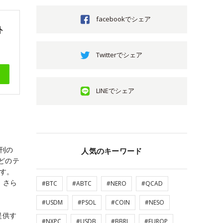
facebookでシェア
外
Twitterでシェア
LINEでシェア
創刊の
人気のキーワード
どのテ
ます。
。さら
#BTC
#ABTC
#NERO
#QCAD
#USDM
#PSOL
#COIN
#NESO
提供す
#NXPC
#USDB
#BBRL
#EUROP