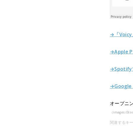
→「Voic
→Apple 
→Spoti
→Google
オープニン
（images:iSto
関連するキ