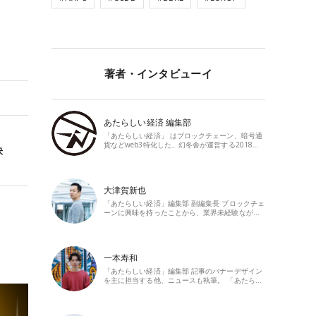
著者・インタビューイ
あたらしい経済 編集部
「あたらしい経済」 はブロックチェーン、暗号通
貨などweb3特化した、幻冬舎が運営する2018…
決
大津賀新也
「あたらしい経済」編集部 副編集長 ブロックチェ
ーンに興味を持ったことから、業界未経験なが…
一本寿和
「あたらしい経済」編集部 記事のバナーデザイン
を主に担当する他、ニュースも執筆。 「あたら…