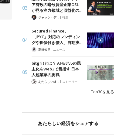
ア有数の暗号資産企業OSL
が見る注力領域と収益化の…
|
ジャック・デロン（Jack Derong）
特集
Secured Finance、
「JPYC」対応のレンディン
グや担保付き借入、自動決…
|
髙橋知里
ニュース
bitgritとは？ AIモデルの民
主化をWeb3で目指す 日本
人起業家の挑戦
|
あたらしい経済 編集部
ストーリー
Top30を見る
あたらしい経済をシェアする