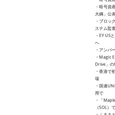
・暗号資
大綱」公
・ブロック
ステム監
・EY U
へ
・アンバー
・Magic 
Drive」
・香港で初
場
・国連UN
用で
・「Map
（SOL）
・ふるさと