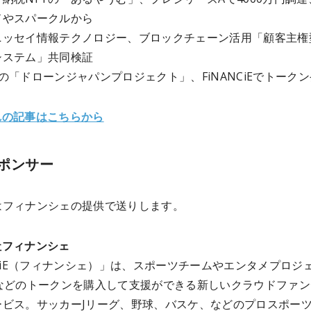
ドやスパークルから
ニッセイ情報テクノロジー、ブロックチェーン活用「顧客主権
システム」共同検証
arkの「ドローンジャパンプロジェクト」、FiNANCiEでトーク
れの記事はこちらから
ポンサー
はフィナンシェ
の提供で送りします。
社フィナンシェ
NCiE（フィナンシェ）」は、スポーツチームやエンタメプロジ
Oなどのトークンを購入して支援ができる新しいクラウドファン
ービス。サッカーJリーグ、野球、バスケ、などのプロスポー