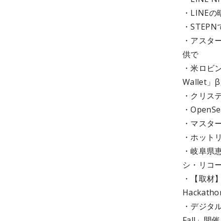
・LINEの
・STEP
・アスター
供で
・米ロビン
Walle
・クリステ
・OpenS
・マスター
・ホット
・岐阜県
シ・リコー
・【取材】t
Hackat
・デジタルガ
Fall」