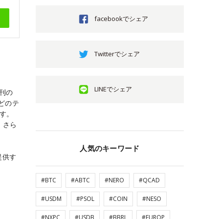
facebookでシェア
Twitterでシェア
LINEでシェア
創刊の
どのテ
ます。
。さら
人気のキーワード
提供す
#BTC
#ABTC
#NERO
#QCAD
#USDM
#PSOL
#COIN
#NESO
#NXPC
#USDB
#BBRL
#EUROP