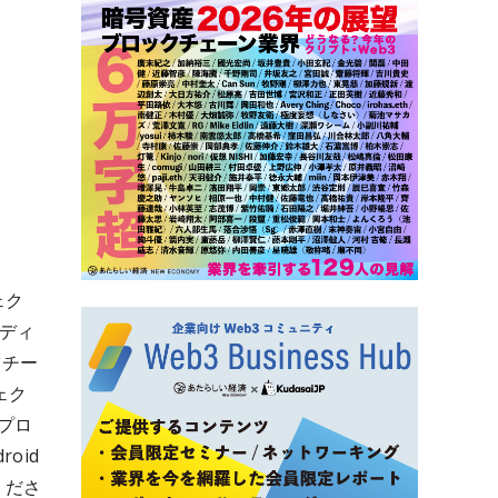
ェク
ディ
ツチー
ェク
プロ
oid
くださ