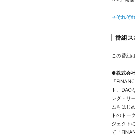
→それぞ
番組ス
この番組
●株式会
「FiNA
ト、DA
ング・サ
ムをはじ
トのトー
ジェクトに
で「FiN