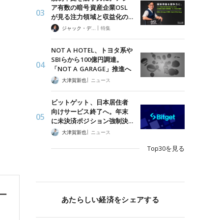
ア有数の暗号資産企業OSL
が見る注力領域と収益化の…
|
ジャック・デロン（Jack Derong）
特集
NOT A HOTEL、トヨタ系や
SBIらから100億円調達。
「NOT A GARAGE」推進へ
|
大津賀新也
ニュース
ビットゲット、日本居住者
向けサービス終了へ。年末
に未決済ポジション強制決…
|
大津賀新也
ニュース
Top30を見る
ュー
あたらしい経済をシェアする