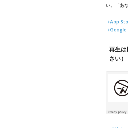
い。「あな
→App St
→Google
再生は
さい）