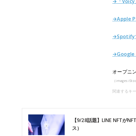
→「Voic
→Apple 
→Spoti
→Google
オープニン
（images:iSto
関連するキ
【9/28話題】LINE NF
ス）