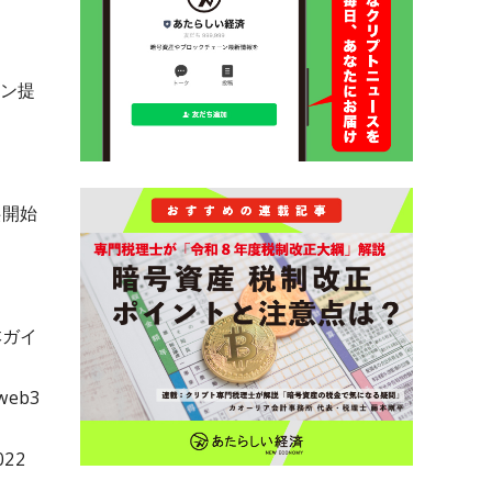
ョン提
供開始
本ガイ
eb3
22