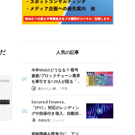
くだ
人気の記事
今年Web3どうなる？ 暗号
資産/ブロックチェーン業界
を牽引する129人が語る「…
|
あたらしい経済 編集部
特集
Secured Finance、
「JPYC」対応のレンディン
グや担保付き借入、自動決…
|
髙橋知里
ニュース
規制準拠を競争力に。アジ