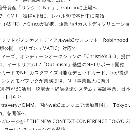
暗号資産「リンク（LN）」、Gate. ioに上場へ
Nで「GMT」獲得可能に、レべル30で本日中に開始
（ASTR）とGincoが提携、企業向けカストディソリューシ
フッドがノンカストディアルweb3ウォレット「Robinhood
t」β版公開、ポリゴン（MATIC）対応で
ィーズ、オンチェーンオークションの「Christie’s 3. 0」提
ea、イーサリアムL2「Optimism」基盤のNFTサポート開始
カードでNFTカスタマイズ可能なデビッドカード、hiが提供
リンクとモバファクが業務提携、NFT事業拡大に向け
恵那市がBC活用「脱炭素・経済循環システム」実証事業、日
・IHIらと
raveryとDMM、国内web3エンジニア増加目指し「Tokyo w
hon」を開催へ
レージが「THE NEW CONTEXT CONFERENCE TOKYO 20
開催、ローレンス・レッシグら登壇