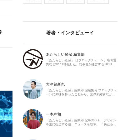
ネ
著者・インタビューイ
あたらしい経済 編集部
「あたらしい経済」 はブロックチェーン、暗号通
貨などweb3特化した、幻冬舎が運営する2018…
大津賀新也
「あたらしい経済」編集部 副編集長 ブロックチェ
ーンに興味を持ったことから、業界未経験なが…
一本寿和
「あたらしい経済」編集部 記事のバナーデザイン
を主に担当する他、ニュースも執筆。 「あたら…