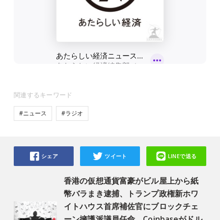
関連するキーワード
#ニュース
#ラジオ
シェア
ツイート
LINEで送る
香港の仮想通貨富豪がビル屋上から紙
幣バラまき逮捕、トランプ政権新ホワ
イトハウス首席補佐官にブロックチェ
ーン擁護派議員任命、Coinbaseがドル