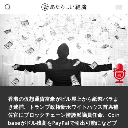
香港の仮想通貨富豪がビル屋上から紙幣バラま
き逮捕、トランプ政権新ホワイトハウス首席補
佐官にブロックチェーン擁護派議員任命、Coin
baseがドル残高をPayPalで引出可能になどブ