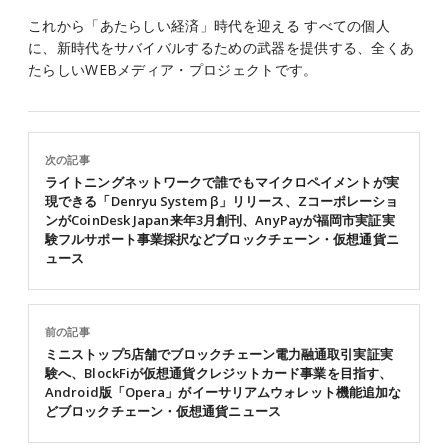
これから「あたらしい経済」時代を迎える すべての個人
に、新時代をサバイバルするための武器を提供する、全くあ
たらしいWEBメディア・プロジェクトです。
次の記事
ライトニングネットワークで誰でもマイクロペイメントが実
現できる「Denryu System β」リリース、Zコーポレーショ
ンがCoinDesk Japan来年3月創刊、AnyPayが福岡市実証実
験フルサポート事業採択などブロックチェーン・仮想通貨ニ
ュース
前の記事
ミニストップ5店舗でブロックチェーン電力融通取引実証実
験へ、BlockFiが仮想通貨クレジットカード事業を目指す、
Android版「Opera」がイーサリアムウォレット機能追加な
どブロックチェーン・仮想通貨ニュース