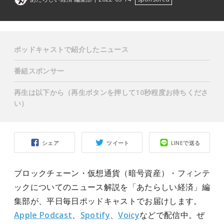
ポッドキャストで紹介したニュース
番組スポンサー
再生は以下から（再生ボタンを押して10秒程度お待ちくださ
い）
シェア
ツイート
LINEで送る
ブロックチェーン・仮想通貨（暗号資産）・フィンテ
ックについてのニュース解説を「あたらしい経済」編
集部が、平日毎日ポッドキャストでお届けします。
Apple Podcast
、
Spotify
、
Voicy
などで配信中。ぜ