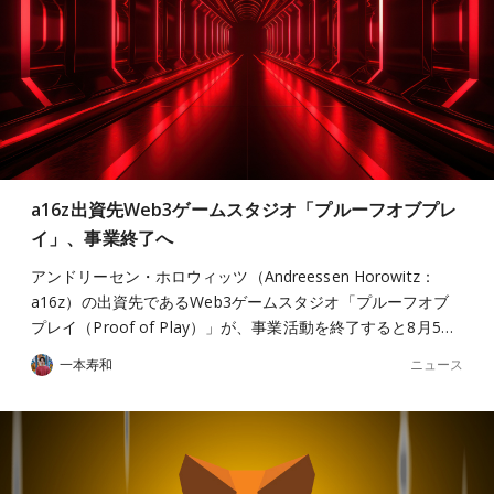
a16z出資先Web3ゲームスタジオ「プルーフオブプレ
イ」、事業終了へ
アンドリーセン・ホロウィッツ（Andreessen Horowitz：
a16z）の出資先であるWeb3ゲームスタジオ「プルーフオブ
プレイ（Proof of Play）」が、事業活動を終了すると8月5…
ニュース
一本寿和