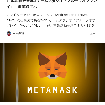
a16z出資先Web3ゲームスタジオ「プルーフオブプレ
イ」、事業終了へ
アンドリーセン・ホロウィッツ（Andreessen Horowitz：
a16z）の出資先であるWeb3ゲームスタジオ「プルーフオブ
プレイ（Proof of Play）」が、事業活動を終了すると8月5…
ニュース
一本寿和