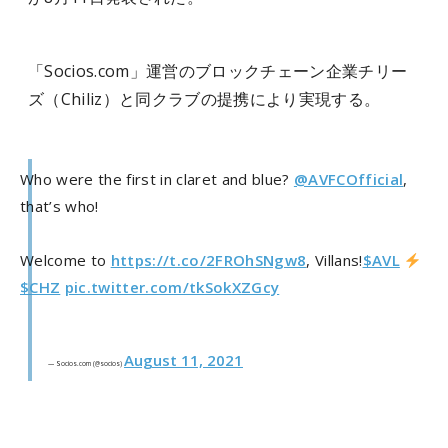
「Socios.com」運営のブロックチェーン企業チリー
ズ（Chiliz）と同クラブの提携により実現する。
Who were the first in claret and blue?
@AVFCOfficial
,
that’s who!
Welcome to
https://t.co/2FROhSNgw8
, Villans!
$AVL
$CHZ
pic.twitter.com/tkSokXZGcy
August 11, 2021
— Socios.com (@socios)