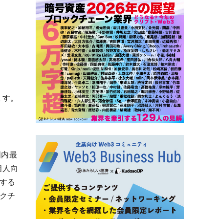
ます。
国内最
個人向
する
ックチ