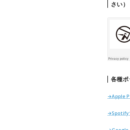
さい）
各種ポ
→Apple 
→Spoti