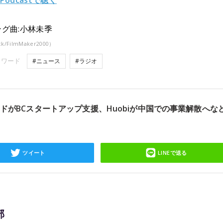
 Podcastで聴く
グ曲:小林未季
ck/FilmMaker2000）
ーワード
#ニュース
#ラジオ
ドがBCスタートアップ支援、Huobiが中国での事業解散へな
ツイート
LINEで送る
部