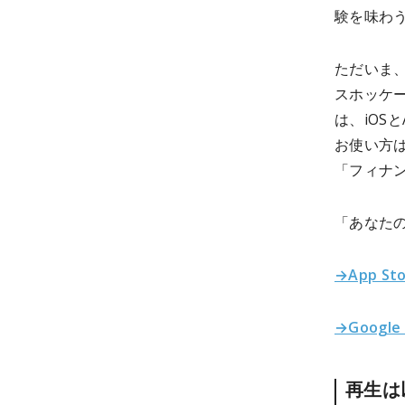
験を味わ
ただいま
スホッケー
は、iOSと
お使い方はA
「フィナ
「あなたの
→App St
→Google
再生は