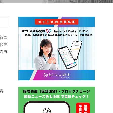
新ニ
お届
の再
表