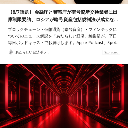
【8/7話題】 金融庁と警察庁が暗号資産交換業者に出
庫制限要請、ロシアが暗号資産包括規制法が成立な…
ブロックチェーン・仮想通貨（暗号資産）・フィンテックに
ついてのニュース解説を「あたらしい経済」編集部が、平日
毎日ポッドキャストでお届けします。Apple Podcast、Spot…
あたらしい経済ポッドキャスト
Sponsored