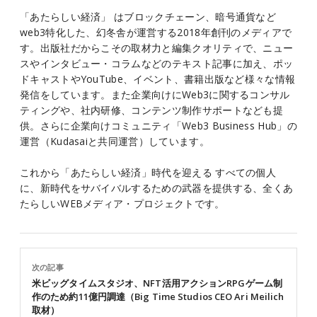
「あたらしい経済」 はブロックチェーン、暗号通貨など
web3特化した、幻冬舎が運営する2018年創刊のメディアで
す。出版社だからこその取材力と編集クオリティで、ニュー
スやインタビュー・コラムなどのテキスト記事に加え、ポッ
ドキャストやYouTube、イベント、書籍出版など様々な情報
発信をしています。また企業向けにWeb3に関するコンサル
ティングや、社内研修、コンテンツ制作サポートなども提
供。さらに企業向けコミュニティ「Web3 Business Hub」の
運営（Kudasaiと共同運営）しています。
これから「あたらしい経済」時代を迎える すべての個人
に、新時代をサバイバルするための武器を提供する、全くあ
たらしいWEBメディア・プロジェクトです。
次の記事
米ビッグタイムスタジオ、NFT活用アクションRPGゲーム制
作のため約11億円調達（Big Time Studios CEO Ari Meilich
取材）