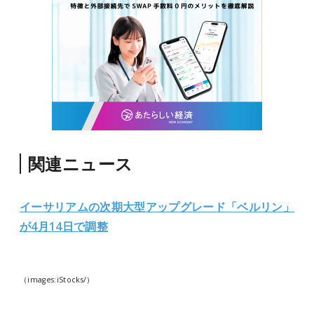
関連ニュース
イーサリアムの次期大型アップグレード「ベルリン」
が4月14日で調整
（images:iStocks/）