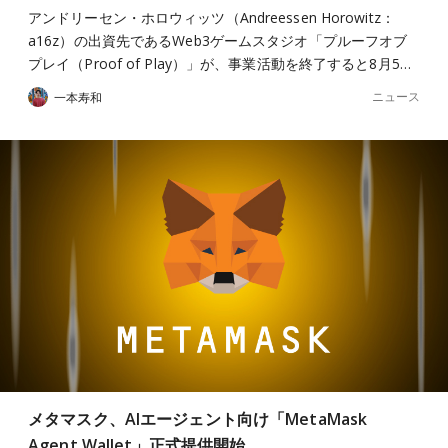
アンドリーセン・ホロウィッツ（Andreessen Horowitz：
a16z）の出資先であるWeb3ゲームスタジオ「プルーフオブ
プレイ（Proof of Play）」が、事業活動を終了すると8月5…
ニュース
一本寿和
メタマスク、AIエージェント向け「MetaMask
Agent Wallet」正式提供開始